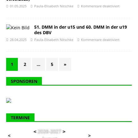
01.05.2025
Paula-Elisabeth Nitschke
Kommentare deaktiviert
51. DMM in der u15 und 60. DMM in der u19
des DBV
28.04.2025
Paula-Elisabeth Nitschke
Kommentare deaktiviert
1
2
…
5
»
SPONSOREN
TERMINE
<
2026-2027
>
<
>