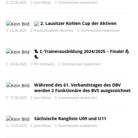
25.06.2025
Jens Wiese
Kommentare deaktiviert
2. Lausitzer Kohlen Cup der Aktiven
25.06.2025
Paula-Elisabeth Nitschke
Kommentare deaktiviert
🏸 C-Trainerausbildung 2024/2025 – Finale! 💪
🏸
24.06.2025
Pit Hofmann
Kommentare deaktiviert
Während des 61. Verbandstages des DBV
werden 2 Funktionäre des BVS ausgezeichnet
17.06.2025
Jens Wiese
Kommentare deaktiviert
Sächsische Rangliste U09 und U11
13.05.2025
Jens Wiese
Kommentare deaktiviert