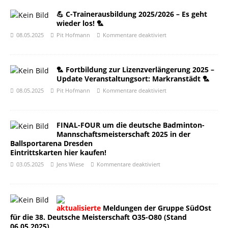
💪 C-Trainerausbildung 2025/2026 – Es geht
wieder los! 🏸
08.05.2025
Pit Hofmann
Kommentare deaktiviert
🏸 Fortbildung zur Lizenzverlängerung 2025 –
Update Veranstaltungsort: Markranstädt 🏸
08.05.2025
Pit Hofmann
Kommentare deaktiviert
FINAL-FOUR um die deutsche Badminton-
Mannschaftsmeisterschaft 2025 in der
Ballsportarena Dresden
Eintrittskarten hier kaufen!
03.05.2025
Jens Wiese
Kommentare deaktiviert
aktualisierte
Meldungen der Gruppe SüdOst
für die 38. Deutsche Meisterschaft O35-O80 (Stand
06.05.2025)