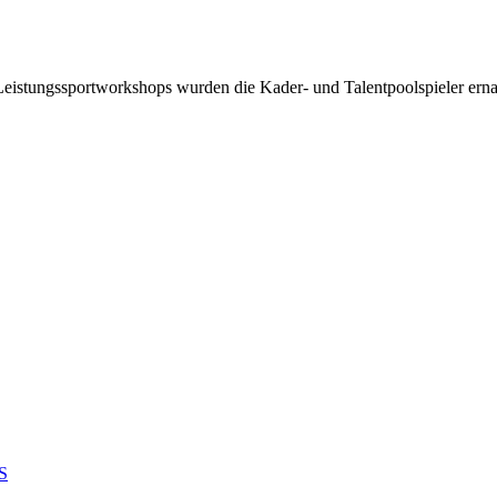
ung
eistungssportworkshops wurden die Kader- und Talentpoolspieler ern
CS