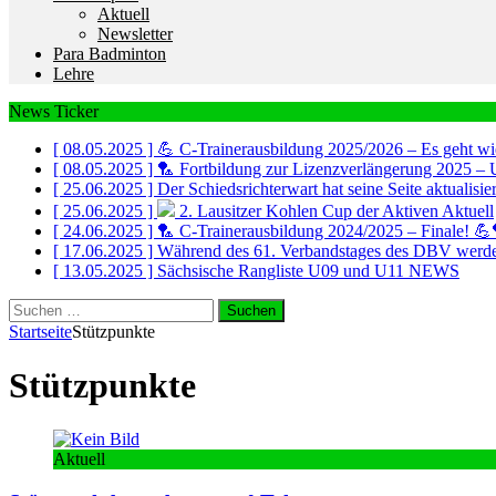
Aktuell
Newsletter
Para Badminton
Lehre
News Ticker
[ 08.05.2025 ]
💪 C-Trainerausbildung 2025/2026 – Es geht wi
[ 08.05.2025 ]
🏸 Fortbildung zur Lizenzverlängerung 2025 – 
[ 25.06.2025 ]
Der Schiedsrichterwart hat seine Seite aktualisi
[ 25.06.2025 ]
2. Lausitzer Kohlen Cup der Aktiven
Aktuell
[ 24.06.2025 ]
🏸 C-Trainerausbildung 2024/2025 – Finale! 
[ 17.06.2025 ]
Während des 61. Verbandstages des DBV werde
[ 13.05.2025 ]
Sächsische Rangliste U09 und U11
NEWS
Suchen
nach:
Startseite
Stützpunkte
Stützpunkte
Aktuell