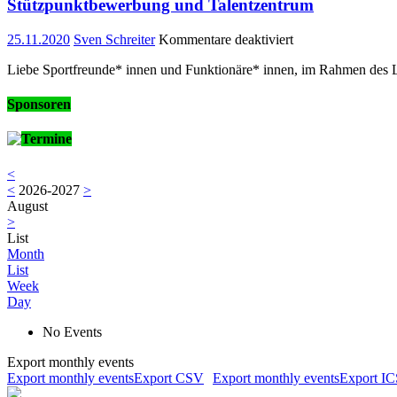
Stützpunktbewerbung und Talentzentrum
für
25.11.2020
Sven Schreiter
Kommentare deaktiviert
Stützpunktbewerb
Liebe Sportfreunde* innen und Funktionäre* innen, im Rahmen des L
und
Talentzentrum
Sponsoren
Termine
<
<
2026-2027
>
August
>
List
Month
List
Week
Day
No Events
Export monthly events
Export monthly eventsExport CSV
Export monthly eventsExport I