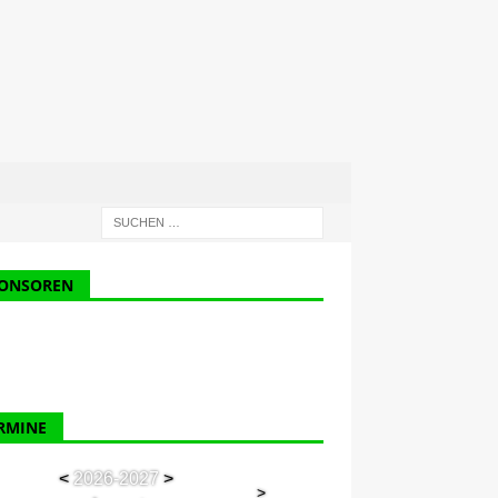
ONSOREN
RMINE
<
2026-2027
>
>