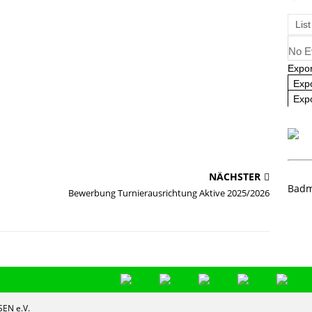
angliste U09 und U11
NEWS
List
No E
Expor
Exp
Expo
NÄCHSTER
Badm
Bewerbung Turnierausrichtung Aktive 2025/2026
EN e.V.