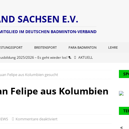
D SACHSEN E.V.
 MITGLIED IM DEUTSCHEN BADMINTON-VERBAND
ISTUNGSSPORT
BREITENSPORT
PARA BADMINTON
LEHRE
ausbildung 2025/2026 – Es geht wieder los! 🏸
AKTUELL
ng zur Lizenzverlängerung 2025 – Update Veranstaltungsort:
SP
 Juan Felipe aus Kolumbien gesucht
L
chterwart hat seine Seite aktualisiert (Stand: 21.06.2025)
NEWS
uan Felipe aus Kolumbien
er Kohlen Cup der Aktiven
AKTUELL
ausbildung 2024/2025 – Finale! 💪🏸
AKTUELL
TE
61. Verbandstages des DBV werden 2 Funktionäre des BVS
NEWS
Kommentare deaktiviert
<