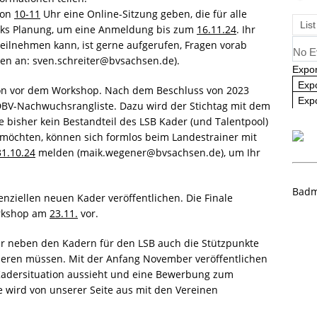
von
10-11
Uhr eine Online-Sitzung geben, die für alle
Rangliste U09 und U11
NEWS
List
zwecks Planung, um eine Anmeldung bis zum
16.11.24
. Ihr
teilnehmen kann, ist gerne aufgerufen, Fragen vorab
No E
en an: sven.schreiter@bvsachsen.de).
Expor
Exp
on vor dem Workshop. Nach dem Beschluss von 2023
Expo
DBV-Nachwuchsrangliste. Dazu wird der Stichtag mit dem
ie bisher kein Bestandteil des LSB Kader (und Talentpool)
öchten, können sich formlos beim Landestrainer mit
31.10.24
melden (maik.wegener@bvsachsen.de), um Ihr
Badm
enziellen neuen Kader veröffentlichen. Die Finale
orkshop am
23.11.
vor.
wir neben den Kadern für den LSB auch die Stützpunkte
eren müssen. Mit der Anfang November veröffentlichen
 Kadersituation aussieht und eine Bewerbung zum
e wird von unserer Seite aus mit den Vereinen