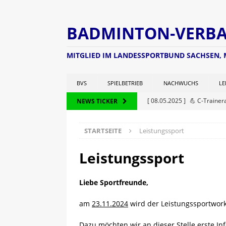
BADMINTON-VERBAN
MITGLIED IM LANDESSPORTBUND SACHSEN,
BVS
SPIELBETRIEB
NACHWUCHS
LE
[ 08.05.2025 ]
💪 C-Trainer
NEWS TICKER
[ 08.05.2025 ]
🏸 Fortbildu
STARTSEITE
Leistungssport
Markranstädt 🏸
AKTUEL
[ 25.06.2025 ]
Der Schiedsri
Leistungssport
[ 25.06.2025 ]
2. Lausit
Liebe Sportfreunde,
[ 24.06.2025 ]
🏸 C-Trainer
am
23.11.2024
wird der Leistungssportwork
[ 17.06.2025 ]
Während des
ausgezeichnet
NEWS
Dazu möchten wir an dieser Stelle erste In