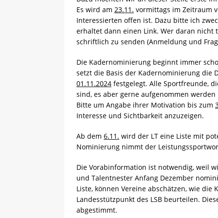
Es wird am
23.11.
vormittags im Zeitraum 
[ 13.05.2025 ]
Sächsische 
Interessierten offen ist. Dazu bitte ich 
erhaltet dann einen Link. Wer daran nicht 
schriftlich zu senden (Anmeldung und Frag
Die Kadernominierung beginnt immer sch
setzt die Basis der Kadernominierung die 
01.11.2024
festgelegt. Alle Sportfreunde, d
sind, es aber gerne aufgenommen werden m
Bitte um Angabe ihrer Motivation bis zum
Interesse und Sichtbarkeit anzuzeigen.
Ab dem
6.11.
wird der LT eine Liste mit pot
Nominierung nimmt der Leistungssportw
Die Vorabinformation ist notwendig, weil 
und Talentnester Anfang Dezember nomini
Liste, können Vereine abschätzen, wie die
Landesstützpunkt des LSB beurteilen. Dies
abgestimmt.