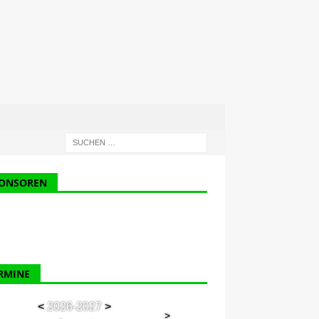
ONSOREN
RMINE
<
2026-2027
>
>