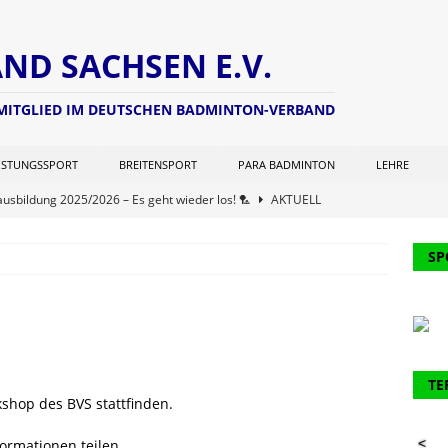
D SACHSEN E.V.
 MITGLIED IM DEUTSCHEN BADMINTON-VERBAND
ISTUNGSSPORT
BREITENSPORT
PARA BADMINTON
LEHRE
ausbildung 2025/2026 – Es geht wieder los! 🏸
AKTUELL
ng zur Lizenzverlängerung 2025 – Update Veranstaltungsort:
SP
L
chterwart hat seine Seite aktualisiert (Stand: 21.06.2025)
NEWS
zer Kohlen Cup der Aktiven
AKTUELL
ausbildung 2024/2025 – Finale! 💪🏸
AKTUELL
TE
shop des BVS stattfinden.
 61. Verbandstages des DBV werden 2 Funktionäre des BVS
<
formationen teilen.