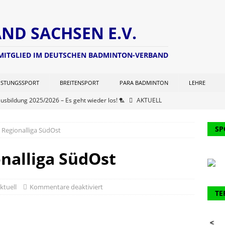
D SACHSEN E.V.
 MITGLIED IM DEUTSCHEN BADMINTON-VERBAND
ISTUNGSSPORT
BREITENSPORT
PARA BADMINTON
LEHRE
ausbildung 2025/2026 – Es geht wieder los! 🏸
AKTUELL
ng zur Lizenzverlängerung 2025 – Update Veranstaltungsort:
SP
 Regionalliga SüdOst
L
chterwart hat seine Seite aktualisiert (Stand: 21.06.2025)
NEWS
nalliga SüdOst
er Kohlen Cup der Aktiven
AKTUELL
ausbildung 2024/2025 – Finale! 💪🏸
AKTUELL
ktuell
Kommentare deaktiviert
TE
61. Verbandstages des DBV werden 2 Funktionäre des BVS
<