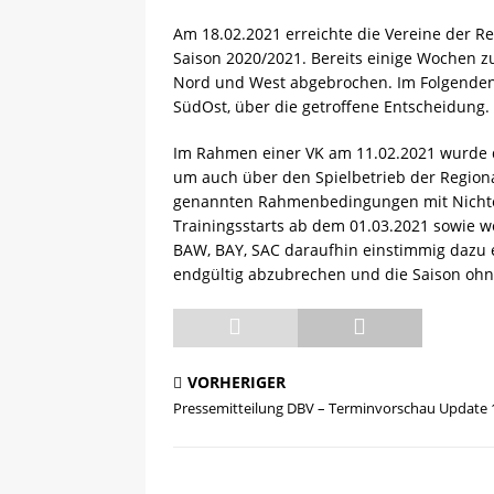
[ 13.05.2025 ]
Sächsische R
Am 18.02.2021 erreichte die Vereine der R
Saison 2020/2021. Bereits einige Wochen 
Nord und West abgebrochen. Im Folgenden
SüdOst, über die getroffene Entscheidung.
Im Rahmen einer VK am 11.02.2021 wurde d
um auch über den Spielbetrieb der Regiona
genannten Rahmenbedingungen mit Nichte
Trainingsstarts ab dem 01.03.2021 sowie w
BAW, BAY, SAC daraufhin einstimmig dazu 
endgültig abzubrechen und die Saison ohn
VORHERIGER
Pressemitteilung DBV – Terminvorschau Update 