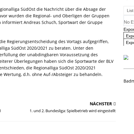
angliste U09 und U11
NEWS
egionalliga SüdOst die Nachricht über die Absage der
List
zuvor wurden die Regional- und Oberligen der Gruppen
 informiert Andreas Schuch, Sportwart der Gruppe
No E
Expor
Exp
ie Regierungsentscheidung des Vortags aufgegriffen,
Expo
lliga SüdOst 2020/2021 zu beraten. Unter den
rfüllung der unabdingbaren Voraussetzung des
eiterer Überlegungen haben sich die Sportwarte der BLV
entschieden, die Regionalliga SüdOst 2020/2021
e Wertung, d.h. ohne Auf-/Absteiger zu behandeln.
Badm
NÄCHSTER
1
1. und 2. Bundesliga: Spielbetrieb wird eingestellt