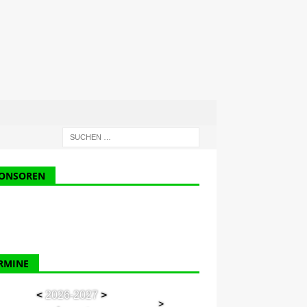
ONSOREN
RMINE
<
2026-2027
>
>