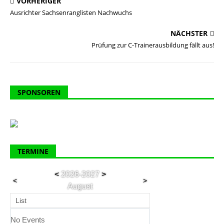
VORHERIGER
Ausrichter Sachsenranglisten Nachwuchs
NÄCHSTER
Prüfung zur C-Trainerausbildung fällt aus!
SPONSOREN
TERMINE
<
2026-2027
>
<
>
August
List
No Events