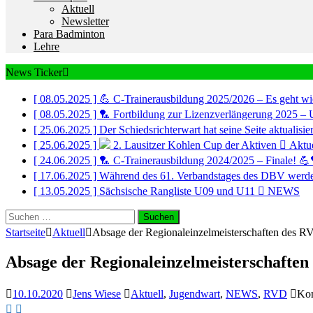
Aktuell
Newsletter
Para Badminton
Lehre
News Ticker
[ 08.05.2025 ]
💪 C-Trainerausbildung 2025/2026 – Es geht wi
[ 08.05.2025 ]
🏸 Fortbildung zur Lizenzverlängerung 2025 – 
[ 25.06.2025 ]
Der Schiedsrichterwart hat seine Seite aktualisi
[ 25.06.2025 ]
2. Lausitzer Kohlen Cup der Aktiven
Aktue
[ 24.06.2025 ]
🏸 C-Trainerausbildung 2024/2025 – Finale! 
[ 17.06.2025 ]
Während des 61. Verbandstages des DBV werde
[ 13.05.2025 ]
Sächsische Rangliste U09 und U11
NEWS
Suchen
nach:
Startseite
Aktuell
Absage der Regionaleinzelmeisterschaften des 
Absage der Regionaleinzelmeisterschafte
10.10.2020
Jens Wiese
Aktuell
,
Jugendwart
,
NEWS
,
RVD
Kom