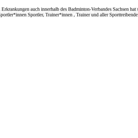
der
Regionaleinzelmeisterschaften
en Erkrankungen auch innerhalb des Badminton-Verbandes Sachsen hat 
des
portler*innen Sportler, Trainer*innen , Trainer und aller Sporttreibende
RVD
der
U13/U17