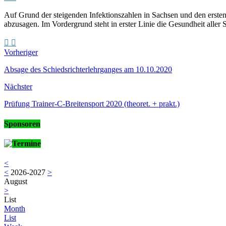
Auf Grund der steigenden Infektionszahlen in Sachsen und den erst
abzusagen. Im Vordergrund steht in erster Linie die Gesundheit aller S
Vorheriger
Absage des Schiedsrichterlehrganges am 10.10.2020
Nächster
Prüfung Trainer-C-Breitensport 2020 (theoret. + prakt.)
Sponsoren
Termine
<
<
2026-2027
>
August
>
List
Month
List