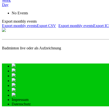
Week
Day
No Events
Export monthly events
Export monthly eventsExport CSV
Export monthly eventsExport I
Badminton live oder als Aufzeichnung
Impressum
Datenschutz