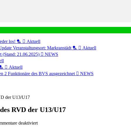
eder los! 🏸
Aktuell
Update Veranstaltungsort: Markranstädt 🏸
Aktuell
ert (Stand: 21.06.2025)
NEWS
ll
🏸
Aktuell
n 2 Funktionäre des BVS ausgezeichnet
NEWS
RVD der U13/U17
n des RVD der U13/U17
für
mentare deaktiviert
Absage