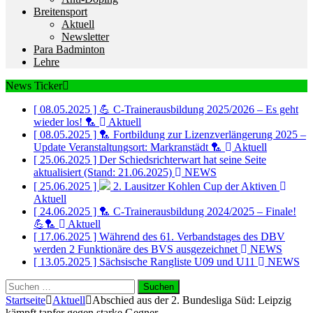
Breitensport
Aktuell
Newsletter
Para Badminton
Lehre
News Ticker
[ 08.05.2025 ]
💪 C-Trainerausbildung 2025/2026 – Es geht
wieder los! 🏸
Aktuell
[ 08.05.2025 ]
🏸 Fortbildung zur Lizenzverlängerung 2025 –
Update Veranstaltungsort: Markranstädt 🏸
Aktuell
[ 25.06.2025 ]
Der Schiedsrichterwart hat seine Seite
aktualisiert (Stand: 21.06.2025)
NEWS
[ 25.06.2025 ]
2. Lausitzer Kohlen Cup der Aktiven
Aktuell
[ 24.06.2025 ]
🏸 C-Trainerausbildung 2024/2025 – Finale!
💪🏸
Aktuell
[ 17.06.2025 ]
Während des 61. Verbandstages des DBV
werden 2 Funktionäre des BVS ausgezeichnet
NEWS
[ 13.05.2025 ]
Sächsische Rangliste U09 und U11
NEWS
Suchen
nach:
Startseite
Aktuell
Abschied aus der 2. Bundesliga Süd: Leipzig
kämpft tapfer gegen starke Gegner