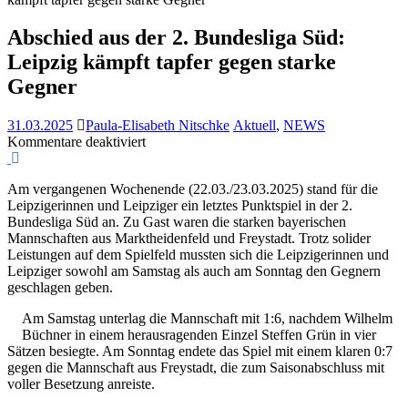
Abschied aus der 2. Bundesliga Süd:
Leipzig kämpft tapfer gegen starke
Gegner
31.03.2025
Paula-Elisabeth Nitschke
Aktuell
,
NEWS
für
Kommentare deaktiviert
Abschied
aus
Am vergangenen Wochenende (22.03./23.03.2025) stand für die
der
Leipzigerinnen und Leipziger ein letztes Punktspiel in der 2.
2.
Bundesliga Süd an. Zu Gast waren die starken bayerischen
Bundesliga
Mannschaften aus Marktheidenfeld und Freystadt. Trotz solider
Süd:
Leistungen auf dem Spielfeld mussten sich die Leipzigerinnen und
Leipzig
Leipziger sowohl am Samstag als auch am Sonntag den Gegnern
kämpft
geschlagen geben.
tapfer
gegen
Am Samstag unterlag die Mannschaft mit 1:6, nachdem Wilhelm
starke
Büchner in einem herausragenden Einzel Steffen Grün in vier
Gegner
Sätzen besiegte. Am Sonntag endete das Spiel mit einem klaren 0:7
gegen die Mannschaft aus Freystadt, die zum Saisonabschluss mit
voller Besetzung anreiste.