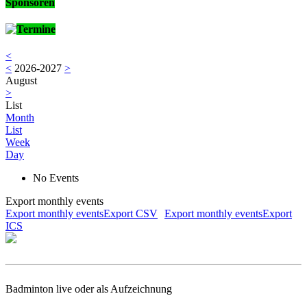
Sponsoren
Termine
<
<
2026-2027
>
August
>
List
Month
List
Week
Day
No Events
Export monthly events
Export monthly eventsExport CSV
Export monthly eventsExport
ICS
Badminton live oder als Aufzeichnung