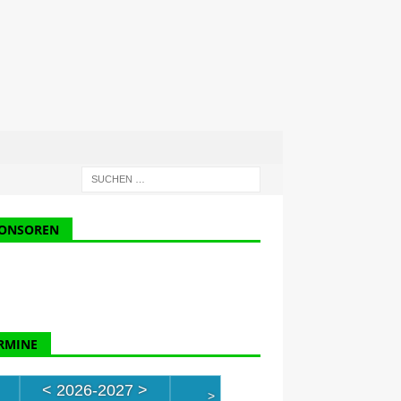
ONSOREN
RMINE
<
2026-2027
>
>