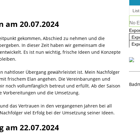
ausbildung 2025/2026 – Es geht wieder los! 🏸
AKTUELL
List
n am 20.07.2024
No E
Expor
Exp
r Zeitpunkt gekommen, Abschied zu nehmen und die
Expo
ergeben. In dieser Zeit haben wir gemeinsam die
entwickelt. Es ist nun wichtig, frische Ideen und Konzepte
bleiben.
ein nahtloser Übergang gewährleistet ist. Mein Nachfolger
mit frischem Elan angehen. Die Vereinbarungen und
Badm
ir noch vollumfänglich betreut und erfüllt. Ab der Saison
e Vorbereitungen und die Umsetzung.
und das Vertrauen in den vergangenen Jahren bei all
hfolger viel Erfolg bei der Umsetzung seiner Ideen.
rg am 22.07.2024