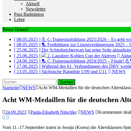
Aktuell
Newsletter
Para Badminton
Lehre
News Ticker
[ 08.05.2025 ]
💪 C-Trainerausbildung 2025/2026 – Es geht wi
[ 08.05.2025 ]
🏸 Fortbildung zur Lizenzverlängerung 2025 – 
[ 25.06.2025 ]
Der Schiedsrichterwart hat seine Seite aktualisi
[ 25.06.2025 ]
2. Lausitzer Kohlen Cup der Aktiven
Aktue
[ 24.06.2025 ]
🏸 C-Trainerausbildung 2024/2025 – Finale! 
[ 17.06.2025 ]
Während des 61. Verbandstages des DBV werde
[ 13.05.2025 ]
Sächsische Rangliste U09 und U11
NEWS
Suchen
nach:
Startseite
NEWS
Acht WM-Medaillen für die deutschen Altersklass
Acht WM-Medaillen für die deutschen Alte
24.09.2023
Paula-Elisabeth Nitschke
NEWS
Kommentare deakt
Vom 11.-17.September traten in Jeonju (Korea) die Altersklassen-S