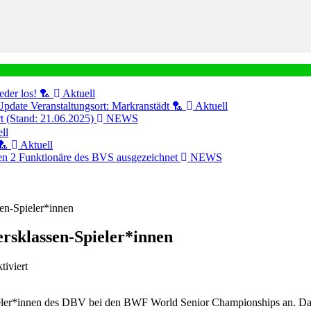
eder los! 🏸
Aktuell
Update Veranstaltungsort: Markranstädt 🏸
Aktuell
ert (Stand: 21.06.2025)
NEWS
ll
🏸
Aktuell
n 2 Funktionäre des BVS ausgezeichnet
NEWS
en-Spieler*innen
rsklassen-Spieler*innen
für
iviert
Acht
WM-
pieler*innen des DBV bei den BWF World Senior Championships an. Dab
Medaillen