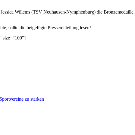
für
die
Jessica Willems (TSV Neuhausen-Nymphenburg) die Bronzemedaille. Zu
deutschen
Altersklassen-
Spieler*innen
e, sollte die beigefügte Pressemitteilung lesen!
“ size=“100″]
Sportvereine zu stärken