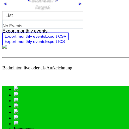
<
2026-2027
>
<
>
August
List
No Events
Export monthly events
Export monthly eventsExport CSV
Export monthly eventsExport ICS
Badminton live oder als Aufzeichnung
Impressum