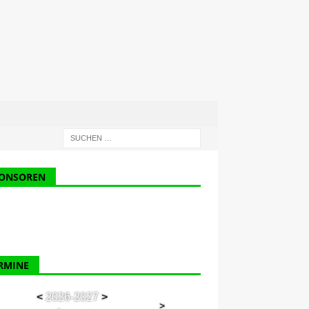
ONSOREN
RMINE
<
2026-2027
>
>