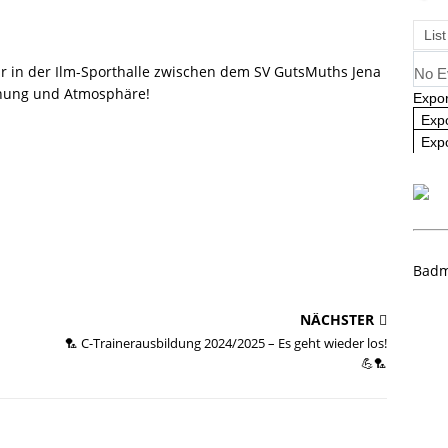
ausbildung 2025/2026 – Es geht wieder los! 🏸
AKTUELL
List
 in der Ilm-Sporthalle zwischen dem SV GutsMuths Jena
No E
nnung und Atmosphäre!
Expor
Exp
Expo
Badm
NÄCHSTER
🏸 C-Trainerausbildung 2024/2025 – Es geht wieder los!
💪🏸