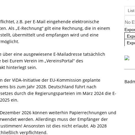
angliste U09 und U11
NEWS
List
flichtet, z.B. per E-Mail eingehende elektronische
No E
. Als „E-Rechnung“ gilt eine Rechnung, die in einem
Expor
estellt, übermittelt und empfangen wird und eine
Exp
rmöglicht.
Expo
ne über eine ausgewiesene E-Mailadresse tatsächlich
e bei Eurem Verein im „VereinsPortal“ des
t hinterlegt sein.
en der ViDA-Initiative der EU-Kommission geplante
Badm
tems bis zum Jahr 2028. Deutschland führt nach
tzes durch die Regierungsparteien im März 2024 die E-
2025 ein.
1. Dezember 2026 können weiterhin Papierrechnungen und
erwendet werden. Allerdings muss der Empfänger der
ustimmen! Ansonsten ist dies nicht erlaubt. Ab 2028
ließlich verpflichtend.