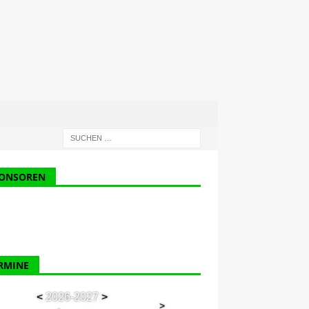
ONSOREN
RMINE
<
2026-2027
>
>