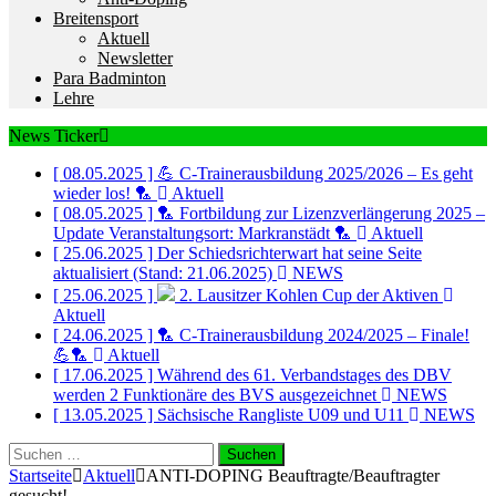
Breitensport
Aktuell
Newsletter
Para Badminton
Lehre
News Ticker
[ 08.05.2025 ]
💪 C-Trainerausbildung 2025/2026 – Es geht
wieder los! 🏸
Aktuell
[ 08.05.2025 ]
🏸 Fortbildung zur Lizenzverlängerung 2025 –
Update Veranstaltungsort: Markranstädt 🏸
Aktuell
[ 25.06.2025 ]
Der Schiedsrichterwart hat seine Seite
aktualisiert (Stand: 21.06.2025)
NEWS
[ 25.06.2025 ]
2. Lausitzer Kohlen Cup der Aktiven
Aktuell
[ 24.06.2025 ]
🏸 C-Trainerausbildung 2024/2025 – Finale!
💪🏸
Aktuell
[ 17.06.2025 ]
Während des 61. Verbandstages des DBV
werden 2 Funktionäre des BVS ausgezeichnet
NEWS
[ 13.05.2025 ]
Sächsische Rangliste U09 und U11
NEWS
Suchen
nach:
Startseite
Aktuell
ANTI-DOPING Beauftragte/Beauftragter
gesucht!