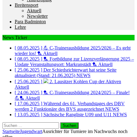
Breitensport
Aktuell
Newsletter
Para Badminton
Lehre
News Ticker
[ 08.05.2025 ]
💪 C-Trainerausbildung 2025/2026 – Es geht
wieder los! 🏸
Aktuell
[ 08.05.2025 ]
🏸 Fortbildung zur Lizenzverlängerung 2025 –
Update Veranstaltungsort: Markranstädt 🏸
Aktuell
[ 25.06.2025 ]
Der Schiedsrichterwart hat seine Seite
aktualisiert (Stand: 21.06.2025)
NEWS
[ 25.06.2025 ]
2. Lausitzer Kohlen Cup der Aktiven
Aktuell
[ 24.06.2025 ]
🏸 C-Trainerausbildung 2024/2025 – Finale!
💪🏸
Aktuell
[ 17.06.2025 ]
Während des 61. Verbandstages des DBV
werden 2 Funktionäre des BVS ausgezeichnet
NEWS
[ 13.05.2025 ]
Sächsische Rangliste U09 und U11
NEWS
Suchen
nach:
Startseite
Jugendwart
Ausrichter für Turniere im Nachwuchs noch
offen