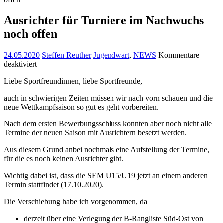
Ausrichter für Turniere im Nachwuchs
noch offen
24.05.2020
Steffen Reuther
Jugendwart
,
NEWS
Kommentare
für
deaktiviert
Ausrichter
Liebe Sportfreundinnen, liebe Sportfreunde,
für
Turniere
auch in schwierigen Zeiten müssen wir nach vorn schauen und die
im
neue Wettkampfsaison so gut es geht vorbereiten.
Nachwuchs
noch
Nach dem ersten Bewerbungsschluss konnten aber noch nicht alle
offen
Termine der neuen Saison mit Ausrichtern besetzt werden.
Aus diesem Grund anbei nochmals eine Aufstellung der Termine,
für die es noch keinen Ausrichter gibt.
Wichtig dabei ist, dass die SEM U15/U19 jetzt an einem anderen
Termin stattfindet (17.10.2020).
Die Verschiebung habe ich vorgenommen, da
derzeit über eine Verlegung der B-Rangliste Süd-Ost von