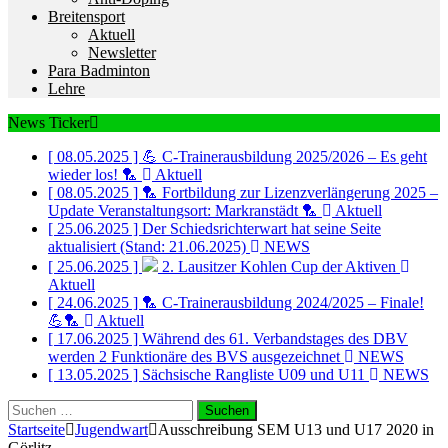
Breitensport
Aktuell
Newsletter
Para Badminton
Lehre
News Ticker
[ 08.05.2025 ]
💪 C-Trainerausbildung 2025/2026 – Es geht
wieder los! 🏸
Aktuell
[ 08.05.2025 ]
🏸 Fortbildung zur Lizenzverlängerung 2025 –
Update Veranstaltungsort: Markranstädt 🏸
Aktuell
[ 25.06.2025 ]
Der Schiedsrichterwart hat seine Seite
aktualisiert (Stand: 21.06.2025)
NEWS
[ 25.06.2025 ]
2. Lausitzer Kohlen Cup der Aktiven
Aktuell
[ 24.06.2025 ]
🏸 C-Trainerausbildung 2024/2025 – Finale!
💪🏸
Aktuell
[ 17.06.2025 ]
Während des 61. Verbandstages des DBV
werden 2 Funktionäre des BVS ausgezeichnet
NEWS
[ 13.05.2025 ]
Sächsische Rangliste U09 und U11
NEWS
Suchen
nach:
Startseite
Jugendwart
Ausschreibung SEM U13 und U17 2020 in
Görlitz