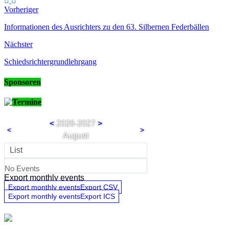
Vorheriger
Informationen des Ausrichters zu den 63. Silbernen Federbällen
Nächster
Schiedsrichtergrundlehrgang
Sponsoren
Termine
<
2026-2027
>
<
>
August
List
No Events
Export monthly events
Export monthly eventsExport CSV
Export monthly eventsExport ICS