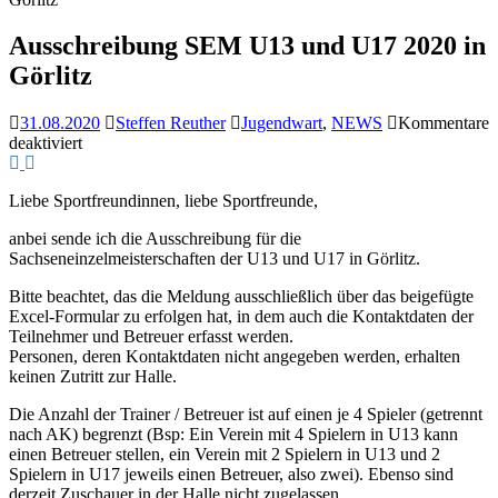
Ausschreibung SEM U13 und U17 2020 in
Görlitz
31.08.2020
Steffen Reuther
Jugendwart
,
NEWS
Kommentare
für
deaktiviert
Ausschreibung
SEM
Liebe Sportfreundinnen, liebe Sportfreunde,
U13
und
anbei sende ich die Ausschreibung für die
U17
Sachseneinzelmeisterschaften der U13 und U17 in Görlitz.
2020
in
Bitte beachtet, das die Meldung ausschließlich über das beigefügte
Görlitz
Excel-Formular zu erfolgen hat, in dem auch die Kontaktdaten der
Teilnehmer und Betreuer erfasst werden.
Personen, deren Kontaktdaten nicht angegeben werden, erhalten
keinen Zutritt zur Halle.
Die Anzahl der Trainer / Betreuer ist auf einen je 4 Spieler (getrennt
nach AK) begrenzt (Bsp: Ein Verein mit 4 Spielern in U13 kann
einen Betreuer stellen, ein Verein mit 2 Spielern in U13 und 2
Spielern in U17 jeweils einen Betreuer, also zwei). Ebenso sind
derzeit Zuschauer in der Halle nicht zugelassen.