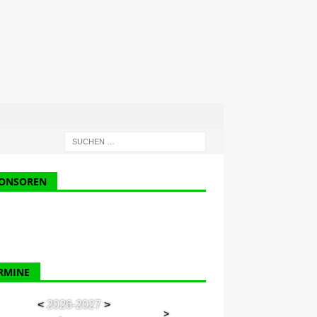
ONSOREN
RMINE
<
2026-2027
>
>