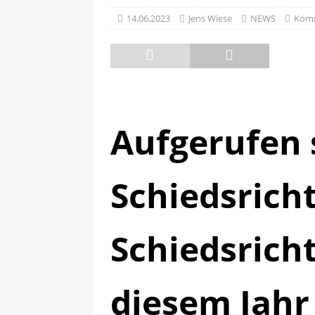
[ 13.05.2025 ]
Sächsische R
14.06.2023
Jens Wiese
NEWS
Komm
Aufgerufen s
Schiedsrich
Schiedsricht
diesem Jahr