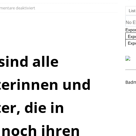
angliste U09 und U11
NEWS
entare deaktiviert
List
No E
Expor
Exp
Expo
ind alle
terinnen und
Badm
er, die in
 noch ihren