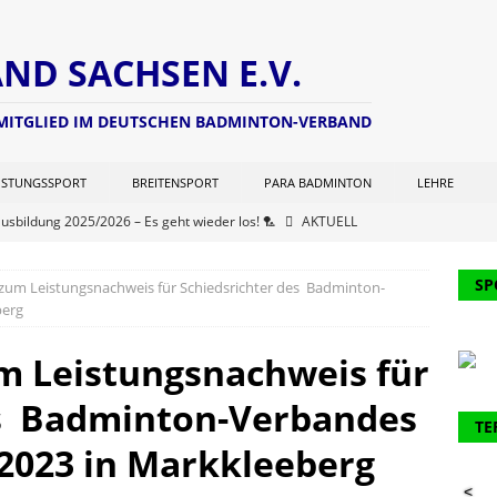
D SACHSEN E.V.
 MITGLIED IM DEUTSCHEN BADMINTON-VERBAND
ISTUNGSSPORT
BREITENSPORT
PARA BADMINTON
LEHRE
ausbildung 2025/2026 – Es geht wieder los! 🏸
AKTUELL
ng zur Lizenzverlängerung 2025 – Update Veranstaltungsort:
SP
zum Leistungsnachweis für Schiedsrichter des Badminton-
L
berg
chterwart hat seine Seite aktualisiert (Stand: 21.06.2025)
NEWS
m Leistungsnachweis für
er Kohlen Cup der Aktiven
AKTUELL
es Badminton-Verbandes
ausbildung 2024/2025 – Finale! 💪🏸
AKTUELL
TE
61. Verbandstages des DBV werden 2 Funktionäre des BVS
2023 in Markkleeberg
<