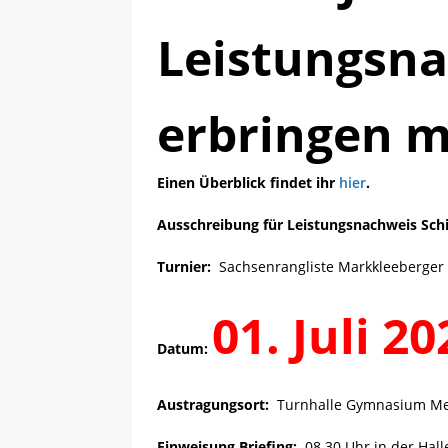
Leistungsn
erbringen 
Einen Überblick findet ihr
hier
.
Ausschreibung für Leistungsnachweis Schi
Turnier:
Sachsenrangliste Markkleeberger
01. Juli 20
Datum:
Austragungsort:
Turnhalle Gymnasium Meh
Einweisung Briefing:
08.30 Uhr in der Hall