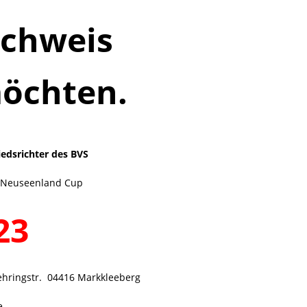
achweis
möchten.
edsrichter des BVS
 Neuseenland Cup
23
ringstr. 04416 Markkleeberg
e