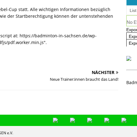
Rangliste U09 und U11
NEWS
ebel-Cup statt. Alle wichtigen Informationen bezüglich
List
owie der Startberechtigung können der untenstehenden
No E
Expor
 script at: https://badminton-in-sachsen.de/wp-
Exp
fjs/pdf.worker.min.js".
Expo
NÄCHSTER
Neue Trainer:innen braucht das Land!
Badm
EN e.V.