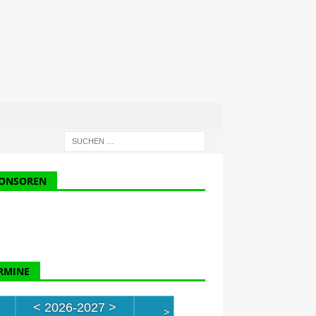
ONSOREN
RMINE
<
2026-2027
>
>