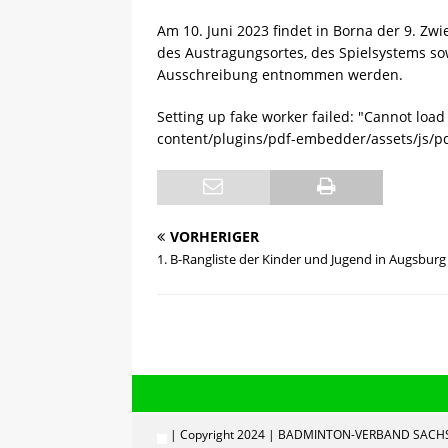
[ 13.05.2025 ]
Sächsische 
Am 10. Juni 2023 findet in Borna der 9. Zwi
des Austragungsortes, des Spielsystems s
Ausschreibung entnommen werden.
Setting up fake worker failed: "Cannot load
content/plugins/pdf-embedder/assets/js/pd
VORHERIGER
1. B-Rangliste der Kinder und Jugend in Augsburg
| Copyright 2024 | BADMINTON-VERBAND SACHS