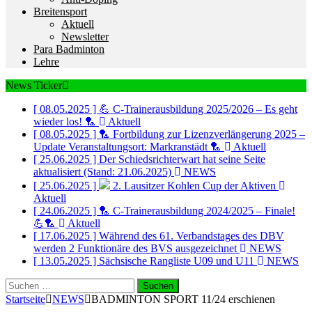
Breitensport
Aktuell
Newsletter
Para Badminton
Lehre
News Ticker
[ 08.05.2025 ]
💪 C-Trainerausbildung 2025/2026 – Es geht
wieder los! 🏸
Aktuell
[ 08.05.2025 ]
🏸 Fortbildung zur Lizenzverlängerung 2025 –
Update Veranstaltungsort: Markranstädt 🏸
Aktuell
[ 25.06.2025 ]
Der Schiedsrichterwart hat seine Seite
aktualisiert (Stand: 21.06.2025)
NEWS
[ 25.06.2025 ]
2. Lausitzer Kohlen Cup der Aktiven
Aktuell
[ 24.06.2025 ]
🏸 C-Trainerausbildung 2024/2025 – Finale!
💪🏸
Aktuell
[ 17.06.2025 ]
Während des 61. Verbandstages des DBV
werden 2 Funktionäre des BVS ausgezeichnet
NEWS
[ 13.05.2025 ]
Sächsische Rangliste U09 und U11
NEWS
Suchen
nach:
Startseite
NEWS
BADMINTON SPORT 11/24 erschienen