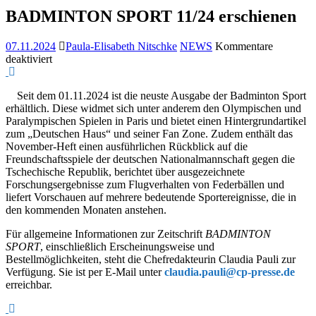
BADMINTON SPORT 11/24 erschienen
07.11.2024
Paula-Elisabeth Nitschke
NEWS
Kommentare
für
deaktiviert
BADMINTON
SPORT
Seit dem 01.11.2024 ist die neuste Ausgabe der Badminton Sport
11/24
erhältlich. Diese widmet sich unter anderem den Olympischen und
erschienen
Paralympischen Spielen in Paris und bietet einen Hintergrundartikel
zum „Deutschen Haus“ und seiner Fan Zone. Zudem enthält das
November-Heft einen ausführlichen Rückblick auf die
Freundschaftsspiele der deutschen Nationalmannschaft gegen die
Tschechische Republik, berichtet über ausgezeichnete
Forschungsergebnisse zum Flugverhalten von Federbällen und
liefert Vorschauen auf mehrere bedeutende Sportereignisse, die in
den kommenden Monaten anstehen.
Für allgemeine Informationen zur Zeitschrift
BADMINTON
SPORT
, einschließlich Erscheinungsweise und
Bestellmöglichkeiten, steht die Chefredakteurin Claudia Pauli zur
Verfügung. Sie ist per E-Mail unter
claudia.pauli@cp-presse.de
erreichbar.