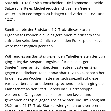
Satz mit 21:18 für sich entscheiden. Die kommenden beide
Sätze schaffte es Michel jedoch nicht seinen Gegner
weiterhin in Bedrängnis zu bringen und verlor mit 9:21 und
12:21.
Somit lautete der Endstand 1:7. Trotz dieses klaren
Ergebnisses können die Leipziger*innen mit diesem sehr
zufrieden sein, denn ähnlich wie in den Punktspielen zuvor
wäre mehr möglich gewesen.
Während es am Samstag gegen den Tabellenersten der Liga
ging, stieg das Anspannungslevel für die Leipziger
Spieler*innen am Sonntag, denn heute musste ein Sieg
gegen den direkten Tabellennachbar TSV 1860 Ansbach her.
In den letzten Wochen hatte man sich speziell auf diese
Partie vorbereitet und dementsprechend motiviert ging die
Mannschaft an den Start. Bereits im 1. Herrendoppel
wollten die Gastgeber nichts anbrennen lassen und
gewannen das Spiel gegen Tobias Winter und Tim König mit
23:21 und 21:17. Trotz Startschwierigkeiten und verlorenem
ersten Satz konnten auch die Damen Laura Adam und Merle