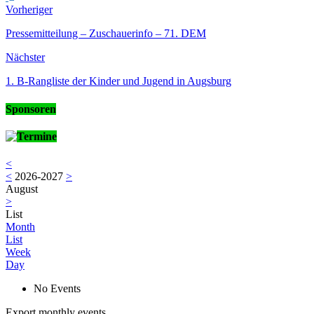
Vorheriger
Pressemitteilung – Zuschauerinfo – 71. DEM
Nächster
1. B-Rangliste der Kinder und Jugend in Augsburg
Sponsoren
Termine
<
<
2026-2027
>
August
>
List
Month
List
Week
Day
No Events
Export monthly events