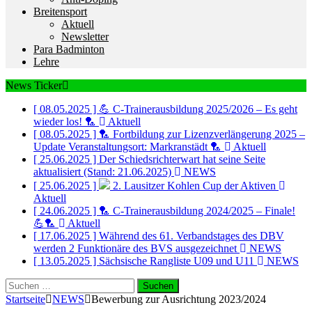
Breitensport
Aktuell
Newsletter
Para Badminton
Lehre
News Ticker
[ 08.05.2025 ]
💪 C-Trainerausbildung 2025/2026 – Es geht
wieder los! 🏸
Aktuell
[ 08.05.2025 ]
🏸 Fortbildung zur Lizenzverlängerung 2025 –
Update Veranstaltungsort: Markranstädt 🏸
Aktuell
[ 25.06.2025 ]
Der Schiedsrichterwart hat seine Seite
aktualisiert (Stand: 21.06.2025)
NEWS
[ 25.06.2025 ]
2. Lausitzer Kohlen Cup der Aktiven
Aktuell
[ 24.06.2025 ]
🏸 C-Trainerausbildung 2024/2025 – Finale!
💪🏸
Aktuell
[ 17.06.2025 ]
Während des 61. Verbandstages des DBV
werden 2 Funktionäre des BVS ausgezeichnet
NEWS
[ 13.05.2025 ]
Sächsische Rangliste U09 und U11
NEWS
Suchen
nach:
Startseite
NEWS
Bewerbung zur Ausrichtung 2023/2024