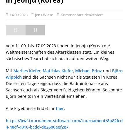
14.09.2023
Jens Wiese
Kommentare deaktiviert
Vom 11.09. bis 17.09.2023 finden in Jeonju (Korea) die
Weltmeisterschaften des Altersklassen statt. Ein kleines
sächsisches Team hat sich auch auf den weiten Weg.
Mit
Marlies Kiefer
,
Matthias Kiefer
,
Michael Prinz
und
Björn
Wippich
sind die Sachsen nicht nur als Statisten in Korea.
Die ersten Tage zeigen, dass die Badmintonasse aus
Sachsen auch als Sieger vom Feld gehen können. So konnte
Björn bereits in ein Viertelfinal einziehen.
Alle Ergebnisse findet Ihr
hier
.
https://bwf.tournamentsoftware.com/tournament/8b82fcd
4-48cf-4010-bcdd-de2600aef2e7