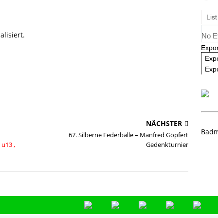
angliste U09 und U11
NEWS
List
lisiert.
No E
Expor
Exp
Expo
NÄCHSTER
Badm
67. Silberne Federbälle – Manfred Göpfert
u13 ,
Gedenkturnier