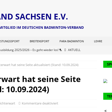
D SACHSEN E.V.
 MITGLIED IM DEUTSCHEN BADMINTON-VERBAND
ISTUNGSSPORT
BREITENSPORT
PARA BADMINTON
LEHRE
ausbildung 2025/2026 – Es geht wieder los! 🏸
AKTUELL
ng zur Lizenzverlängerung 2025 – Update Veranstaltungsort:
SP
erwart hat seine Seite aktualisiert (Stand: 10.09.2024)
L
chterwart hat seine Seite aktualisiert (Stand: 21.06.2025)
NEWS
wart hat seine Seite
er Kohlen Cup der Aktiven
AKTUELL
: 10.09.2024)
ausbildung 2024/2025 – Finale! 💪🏸
AKTUELL
TE
61. Verbandstages des DBV werden 2 Funktionäre des BVS
ichterwart
Kommentare deaktiviert
<