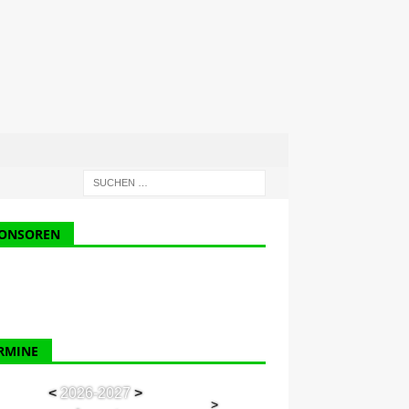
ONSOREN
RMINE
<
2026-2027
>
>