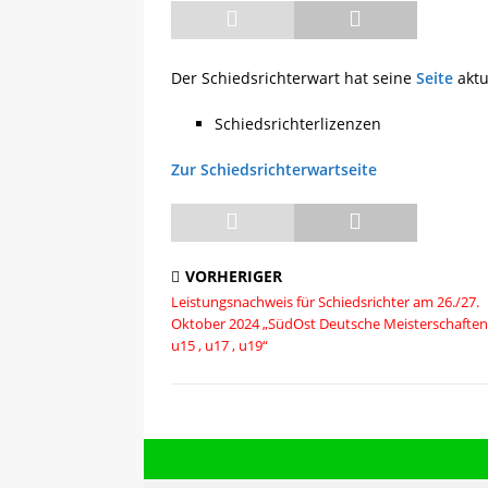
[ 13.05.2025 ]
Sächsische R
Der Schiedsrichterwart hat seine
Seite
aktua
Schiedsrichterlizenzen
Zur Schiedsrichterwartseite
VORHERIGER
Leistungsnachweis für Schiedsrichter am 26./27.
Oktober 2024 „SüdOst Deutsche Meisterschaften 
u15 , u17 , u19“