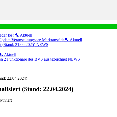
eder los! 🏸
Aktuell
Update Veranstaltungsort: Markranstädt 🏸
Aktuell
ert (Stand: 21.06.2025)
NEWS
🏸
Aktuell
n 2 Funktionäre des BVS ausgezeichnet
NEWS
tand: 22.04.2024)
alisiert (Stand: 22.04.2024)
für
tiviert
Der
Schiedsrichterwart
hat