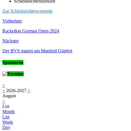
Schiedsrichterlizenzen
Zur Schiedsrichterwartseite
Vorheriger
Racketlon German Open 2024
Nächster
Der BVS trauert um Manfred Göpfert
Sponsoren
Termine
<
<
2026-2027
>
August
>
List
Month
List
Week
Day