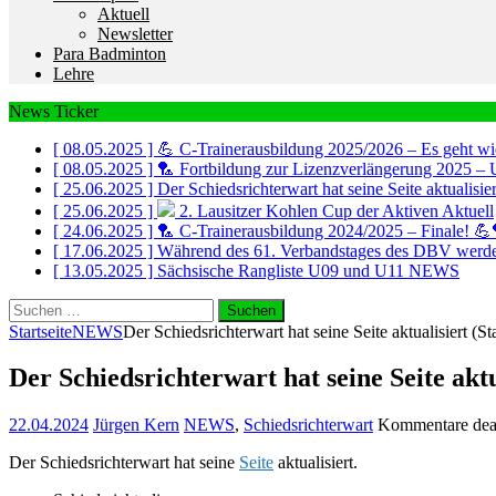
Aktuell
Newsletter
Para Badminton
Lehre
News Ticker
[ 08.05.2025 ]
💪 C-Trainerausbildung 2025/2026 – Es geht wi
[ 08.05.2025 ]
🏸 Fortbildung zur Lizenzverlängerung 2025 – 
[ 25.06.2025 ]
Der Schiedsrichterwart hat seine Seite aktualisi
[ 25.06.2025 ]
2. Lausitzer Kohlen Cup der Aktiven
Aktuell
[ 24.06.2025 ]
🏸 C-Trainerausbildung 2024/2025 – Finale! 
[ 17.06.2025 ]
Während des 61. Verbandstages des DBV werde
[ 13.05.2025 ]
Sächsische Rangliste U09 und U11
NEWS
Suchen
nach:
Startseite
NEWS
Der Schiedsrichterwart hat seine Seite aktualisiert (S
Der Schiedsrichterwart hat seine Seite aktu
22.04.2024
Jürgen Kern
NEWS
,
Schiedsrichterwart
Kommentare deak
Der Schiedsrichterwart hat seine
Seite
aktualisiert.