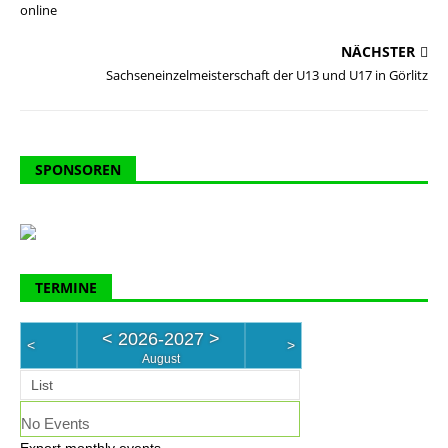
online
NÄCHSTER
Sachseneinzelmeisterschaft der U13 und U17 in Görlitz
SPONSOREN
TERMINE
<
2026-2027
>
<
>
August
List
No Events