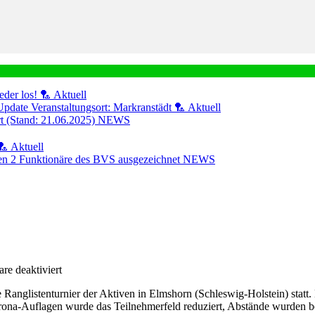
eder los! 🏸
Aktuell
Update Veranstaltungsort: Markranstädt 🏸
Aktuell
ert (Stand: 21.06.2025)
NEWS
🏸
Aktuell
n 2 Funktionäre des BVS ausgezeichnet
NEWS
für
e deaktiviert
Deutsche
Ranglistenturnier der Aktiven in Elmshorn (Schleswig-Holstein) statt
Rangliste
rona-Auflagen wurde das Teilnehmerfeld reduziert, Abstände wurden b
in