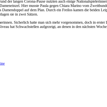
 Grund der langen Corona-Pause nutzten auch einige Nationalspielerinn
Elmshorn
Dameneinzel. Hier musste Paula gegen Chiara Marino vom Zweitbundesl
 Damendoppel auf dem Plan. Durch ein Freilos kamen die beiden Leipzi
lagen sie in zwei Sätzen.
merinnen. Sicherlich hatte man sich mehr vorgenommen, doch in erster L
veau hat Schwachstellen aufgezeigt, an denen in den nächsten Wochen 
ine