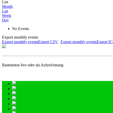
List
Month
List
Week
Day
No Events
Export monthly events
Export monthly eventsExport CSV
Export monthly eventsExport I
Badminton live oder als Aufzeichnung