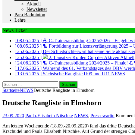
Aktuell
Newsletter
Para Badminton
Lehre
News Ticker
[ 08.05.2025 ]
💪 C-Trainerausbildung 2025/2026 – Es geht wi
[ 08.05.2025 ]
🏸 Fortbildung zur Lizenzverlängerung 2025 – 
[ 25.06.2025 ]
Der Schiedsrichterwart hat seine Seite aktualisi
[ 25.06.2025 ]
2. Lausitzer Kohlen Cup der Aktiven
Aktuell
[ 24.06.2025 ]
🏸 C-Trainerausbildung 2024/2025 – Finale! 
[ 17.06.2025 ]
Während des 61. Verbandstages des DBV werde
[ 13.05.2025 ]
Sächsische Rangliste U09 und U11
NEWS
Suchen
nach:
Startseite
NEWS
Deutsche Rangliste in Elmshorn
Deutsche Rangliste in Elmshorn
23.09.2020
Paula-Elisabeth Nitschke
NEWS
,
Pressewartin
Kommentar
Am letzten Wochenende (18.09.-20.09.2020) fand das dritte Deutsche 
Krachudel und Paula-Elisabeth Nitschke. Auf Grund der strengen Co