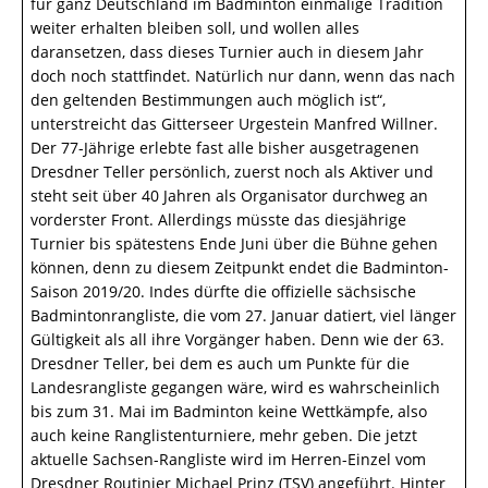
für ganz Deutschland im Badminton einmalige Tradition
weiter erhalten bleiben soll, und wollen alles
daransetzen, dass dieses Turnier auch in diesem Jahr
doch noch stattfindet. Natürlich nur dann, wenn das nach
den geltenden Bestimmungen auch möglich ist“,
unterstreicht das Gitterseer Urgestein Manfred Willner.
Der 77-Jährige erlebte fast alle bisher ausgetragenen
Dresdner Teller persönlich, zuerst noch als Aktiver und
steht seit über 40 Jahren als Organisator durchweg an
vorderster Front. Allerdings müsste das diesjährige
Turnier bis spätestens Ende Juni über die Bühne gehen
können, denn zu diesem Zeitpunkt endet die Badminton-
Saison 2019/20. Indes dürfte die offizielle sächsische
Badmintonrangliste, die vom 27. Januar datiert, viel länger
Gültigkeit als all ihre Vorgänger haben. Denn wie der 63.
Dresdner Teller, bei dem es auch um Punkte für die
Landesrangliste gegangen wäre, wird es wahrscheinlich
bis zum 31. Mai im Badminton keine Wettkämpfe, also
auch keine Ranglistenturniere, mehr geben. Die jetzt
aktuelle Sachsen-Rangliste wird im Herren-Einzel vom
Dresdner Routinier Michael Prinz (TSV) angeführt. Hinter