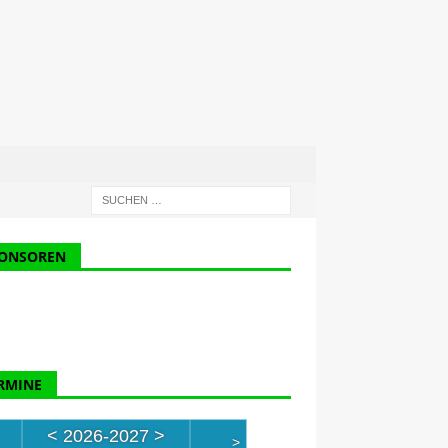
ONSOREN
RMINE
<
2026-2027
>
>