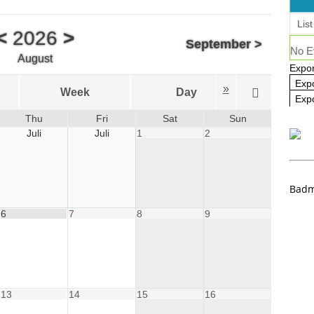
ausbildung 2025/2026 – Es geht wieder los! 🏸
AKTUELL
List
<
2026
>
September
>
No E
August
Expor
Exp
»
Week
Day
Map
Expo
Thu
Fri
Sat
Sun
Juli
Juli
1
2
Badm
6
7
8
9
13
14
15
16