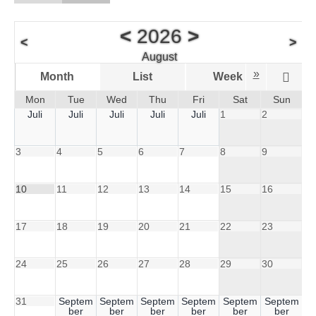
<
2026
>
<
>
August
»
Month
List
Week
D
Mon
Tue
Wed
Thu
Fri
Sat
Sun
Juli
Juli
Juli
Juli
Juli
1
2
3
4
5
6
7
8
9
10
11
12
13
14
15
16
17
18
19
20
21
22
23
24
25
26
27
28
29
30
31
Septem
Septem
Septem
Septem
Septem
Septem
ber
ber
ber
ber
ber
ber