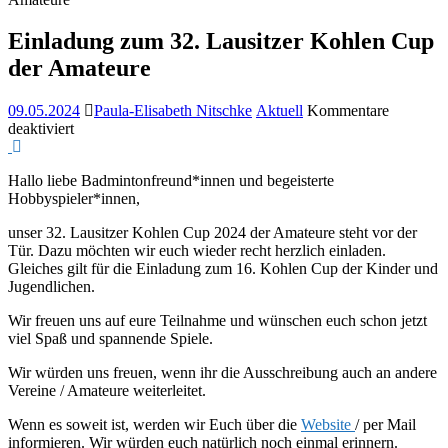
Einladung zum 32. Lausitzer Kohlen Cup
der Amateure
09.05.2024
Paula-Elisabeth Nitschke
Aktuell
Kommentare
für
deaktiviert
Einladung
zum
Hallo liebe Badmintonfreund*innen und begeisterte
32.
Hobbyspieler*innen,
Lausitzer
Kohlen
unser 32. Lausitzer Kohlen Cup 2024 der Amateure steht vor der
Cup
Tür. Dazu möchten wir euch wieder recht herzlich einladen.
der
Gleiches gilt für die Einladung zum 16. Kohlen Cup der Kinder und
Amateure
Jugendlichen.
Wir freuen uns auf eure Teilnahme und wünschen euch schon jetzt
viel Spaß und spannende Spiele.
Wir würden uns freuen, wenn ihr die Ausschreibung auch an andere
Vereine / Amateure weiterleitet.
Wenn es soweit ist, werden wir Euch über die
Website
/ per Mail
informieren. Wir würden euch natürlich noch einmal erinnern.