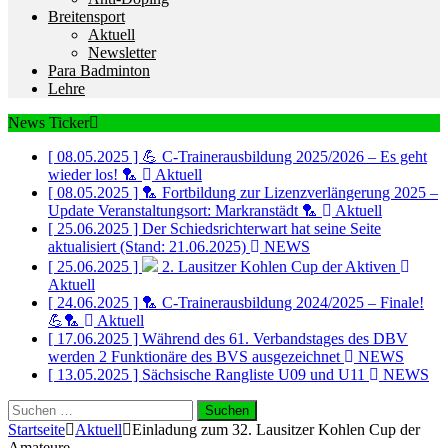
Breitensport
Aktuell
Newsletter
Para Badminton
Lehre
News Ticker
[ 08.05.2025 ]
💪 C-Trainerausbildung 2025/2026 – Es geht
wieder los! 🏸
Aktuell
[ 08.05.2025 ]
🏸 Fortbildung zur Lizenzverlängerung 2025 –
Update Veranstaltungsort: Markranstädt 🏸
Aktuell
[ 25.06.2025 ]
Der Schiedsrichterwart hat seine Seite
aktualisiert (Stand: 21.06.2025)
NEWS
[ 25.06.2025 ]
2. Lausitzer Kohlen Cup der Aktiven
Aktuell
[ 24.06.2025 ]
🏸 C-Trainerausbildung 2024/2025 – Finale!
💪🏸
Aktuell
[ 17.06.2025 ]
Während des 61. Verbandstages des DBV
werden 2 Funktionäre des BVS ausgezeichnet
NEWS
[ 13.05.2025 ]
Sächsische Rangliste U09 und U11
NEWS
Suchen
nach:
Startseite
Aktuell
Einladung zum 32. Lausitzer Kohlen Cup der
Amateure