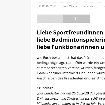
[ 08.05.2025 ]
💪 C-Trainer
05.07.2021
Jens Wiese
Präsidium
Liebe Sportfreundinnen
liebe Badmintonspieler
liebe Funktionärinnen u
wie Euch bekannt ist, hat das Präsidium d
bedingt abgesagt. Daraufhin wurde ein Uml
stimmberechtigten Vereine wurden fristgemä
E-Mail) darüber informiert und ihnen wurd
Anschreiben des Präsidenten und ein Antra
Grundlage:
„Der Bundestag hat am 25.03.2020 das „Gese
Zivil-, Insolvenz- und Strafverfahrensrecht“ b
Mitgliederversammlungen in diesem Jahr Verei