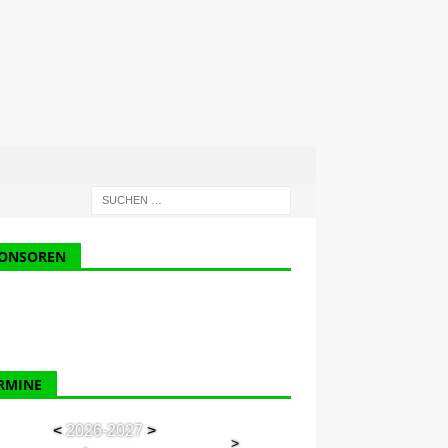
ONSOREN
RMINE
<
2026-2027
>
>