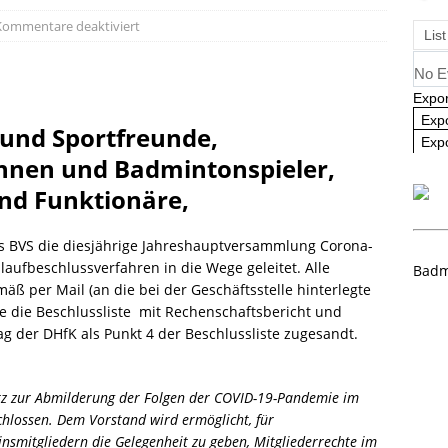
ausbildung 2025/2026 – Es geht wieder los! 🏸
AKTUELL
Kommentare deaktiviert
List
No E
Expor
Exp
 und Sportfreunde,
Expo
innen und Badmintonspieler,
nd Funktionäre,
es BVS die diesjährige Jahreshauptversammlung Corona-
aufbeschlussverfahren in die Wege geleitet. Alle
Badm
ß per Mail (an die bei der Geschäftsstelle hinterlegte
e die Beschlussliste mit Rechenschaftsbericht und
g der DHfK als Punkt 4 der Beschlussliste zugesandt.
tz zur Abmilderung der Folgen der COVID-19-Pandemie im
eschlossen. Dem Vorstand wird ermöglicht, für
nsmitgliedern die Gelegenheit zu geben, Mitgliederrechte im