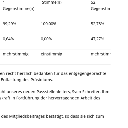
1
Stimme(n)
52
Gegenstimme(n)
Gegenstimme(n)
99,29%
100,00%
52,73%
0,64%
0,00%
47,27%
mehrstimmig
einstimmig
mehrstimmig
nen recht herzlich bedanken für das entgegengebrachte
 Entlastung des Präsidiums.
l unseres neuen Passstellenleiters, Sven Schreiter. Ihm
skraft in Fortführung der hervorragenden Arbeit des
es Mitgliedsbeitrages bestätigt, so dass sie sich zum