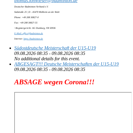
thomas.lohwieser@badminton.de
Deutscher Badminton-Verband e.V.
Südstraße 25 | D - 45470 Mülheim an der Ruhr
Phone: +49 208 30827-0
Fax: +49 208 30827-55
>Registergericht: AG Duisburg, VR 50936
E-Mail: office@badminton.de
Internet:
https://badminton.de
Südostdeutsche Meisterschaft der U15-U19
09.08.2026 08:35 - 09.08.2026 08:35
No additional details for this event.
ABGESAGT!!! Deutsche Meisterschaften der U15-U19
09.08.2026 08:35 - 09.08.2026 08:35
ABSAGE wegen Corona!!!