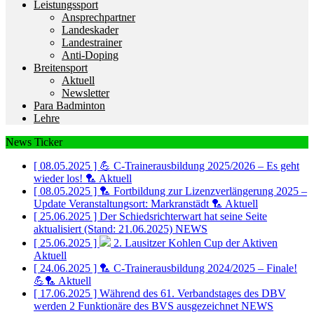
Leistungssport
Ansprechpartner
Landeskader
Landestrainer
Anti-Doping
Breitensport
Aktuell
Newsletter
Para Badminton
Lehre
News Ticker
[ 08.05.2025 ]
💪 C-Trainerausbildung 2025/2026 – Es geht
wieder los! 🏸
Aktuell
[ 08.05.2025 ]
🏸 Fortbildung zur Lizenzverlängerung 2025 –
Update Veranstaltungsort: Markranstädt 🏸
Aktuell
[ 25.06.2025 ]
Der Schiedsrichterwart hat seine Seite
aktualisiert (Stand: 21.06.2025)
NEWS
[ 25.06.2025 ]
2. Lausitzer Kohlen Cup der Aktiven
Aktuell
[ 24.06.2025 ]
🏸 C-Trainerausbildung 2024/2025 – Finale!
💪🏸
Aktuell
[ 17.06.2025 ]
Während des 61. Verbandstages des DBV
werden 2 Funktionäre des BVS ausgezeichnet
NEWS