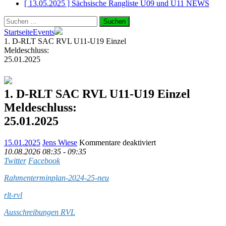
[ 13.05.2025 ]
Sächsische Rangliste U09 und U11
NEWS
Suchen
nach:
Startseite
Events
1. D-RLT SAC RVL U11-U19 Einzel
Meldeschluss:
25.01.2025
1. D-RLT SAC RVL U11-U19 Einzel
Meldeschluss:
25.01.2025
für
15.01.2025
Jens Wiese
Kommentare deaktiviert
10.08.2026
08:35 - 09:35
Twitter
Facebook
1.
D-
Rahmenterminplan-2024-25-neu
RLT
SAC
rlt-rvl
RVL
U11-
Ausschreibungen RVL
U19
Einzel