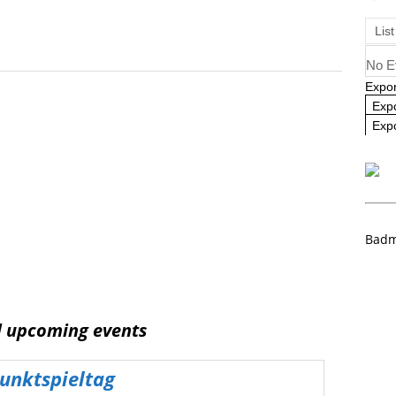
ausbildung 2025/2026 – Es geht wieder los! 🏸
AKTUELL
List
No E
Expor
Exp
Expo
Badm
d upcoming events
unktspieltag
VER