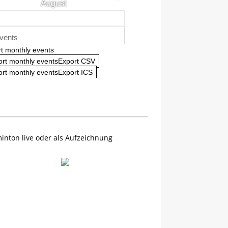
August
vents
t monthly events
ort monthly eventsExport CSV
rt monthly eventsExport ICS
inton live oder als Aufzeichnung
LEGUNG!? RVD 2. Punktspieltag