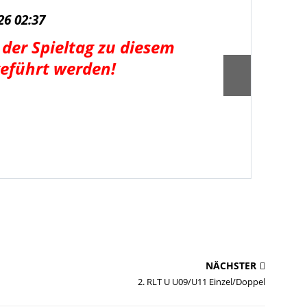
Min
26 02:37
07.0
der Spieltag zu diesem
Weg
eführt werden!
Ter
NÄCHSTER
2. RLT U U09/U11 Einzel/Doppel