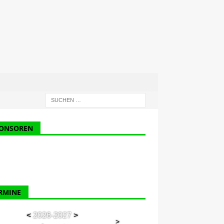
ONSOREN
RMINE
<
2026-2027
>
>