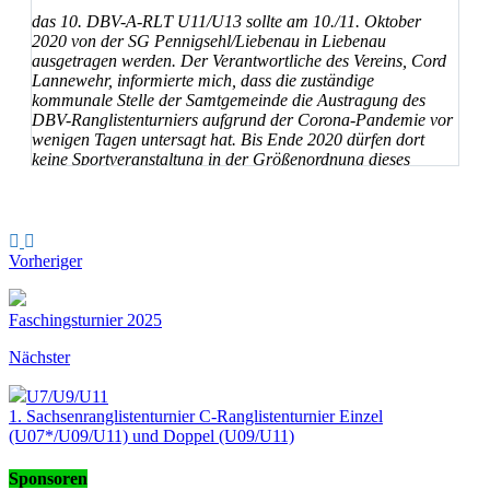
das 10. DBV-A-RLT U11/U13 sollte am 10./11. Oktober
2020 von der SG Pennigsehl/Liebenau in Liebenau
ausgetragen werden. Der Verantwortliche des Vereins, Cord
Lannewehr, informierte mich, dass die zuständige
kommunale Stelle der Samtgemeinde die Austragung des
DBV-Ranglistenturniers aufgrund der Corona-Pandemie vor
wenigen Tagen untersagt hat. Bis Ende 2020 dürfen dort
keine Sportveranstaltung in der Größenordnung dieses
Ranglistenturniers stattfinden.
Das Ranglistenturnier am
10./11. Oktober
10. A-RLT
Vorheriger
in Liebenau
2020
U11/U13
entfällt somit ersatzlos.
Faschingsturnier 2025
Ich bedauere es außerordentlich, erneut eine Maßnahme
Nächster
aufgrund der Corona-Pandemie absagen zu müssen.
U7/U9/U11
Mit freundlichen Grüßen
1. Sachsenranglistenturnier C-Ranglistenturnier Einzel
(U07*/U09/U11) und Doppel (U09/U11)
Sponsoren
Thomas Lohwieser