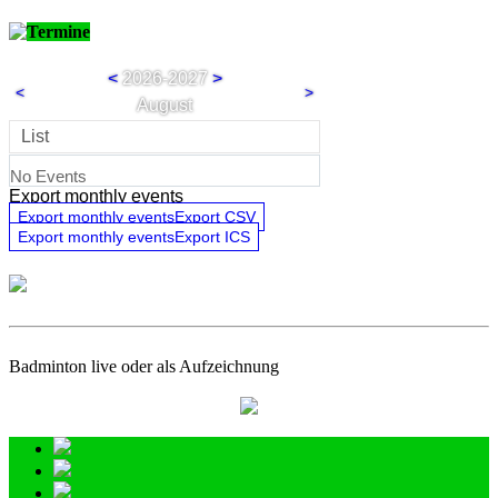
thomas.lohwieser@badminton.de
Termine
Deutscher Badminton-Verband e.V.
Südstraße 25 | D - 45470 Mülheim an der Ruhr
<
2026-2027
>
Phone: +49 208 30827-0
<
>
Fax: +49 208 30827-55
August
>Registergericht: AG Duisburg, VR 50936
List
E-Mail: office@badminton.de
Internet:
https://badminton.de
No Events
Export monthly events
Export monthly eventsExport CSV
Export monthly eventsExport ICS
Badminton live oder als Aufzeichnung