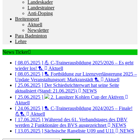
Landeskader
Landestrainer
Anti-Doping
Breitensport
Aktuell
Newsletter
Para Badminton
Lehre
News Ticker
[ 08.05.2025 ]
💪 C-Trainerausbildung 2025/2026 – Es geht
wieder los! 🏸
Aktuell
[ 08.05.2025 ]
🏸 Fortbildung zur Lizenzverlängerung 2025 –
Update Veranstaltungsort: Markranstädt 🏸
Aktuell
[ 25.06.2025 ]
Der Schiedsrichterwart hat seine Seite
aktualisiert (Stand: 21.06.2025)
NEWS
[ 25.06.2025 ]
2. Lausitzer Kohlen Cup der Aktiven
Aktuell
[ 24.06.2025 ]
🏸 C-Trainerausbildung 2024/2025 – Finale!
💪🏸
Aktuell
[ 17.06.2025 ]
Während des 61. Verbandstages des DBV
werden 2 Funktionäre des BVS ausgezeichnet
NEWS
[ 13.05.2025 ]
Sächsische Rangliste U09 und U11
NEWS