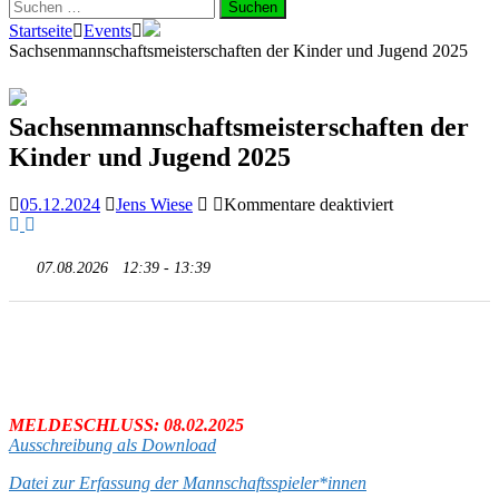
Suchen
nach:
Startseite
Events
Sachsenmannschaftsmeisterschaften der Kinder und Jugend 2025
Sachsenmannschaftsmeisterschaften der
Kinder und Jugend 2025
für
05.12.2024
Jens Wiese
Kommentare deaktiviert
Sachsenmannsc
der
07.08.2026
12:39 - 13:39
Kinder
und
Jugend
2025
MELDESCHLUSS: 08.02.2025
Ausschreibung als Download
Datei zur Erfassung der Mannschaftsspieler*innen