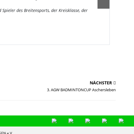
Hobbys
 Spieler des Breitensports, der Kreisklasse, der
Beginn
downl
NÄCHSTER
3. AGW BADMINTONCUP Aschersleben
EN e.V.