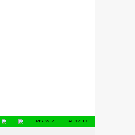
pieler in den Altersklassen u35, o35, o45, o55, o65
: 08:45 Uhr
oad
IMPRESSUM
DATENSCHUTZ