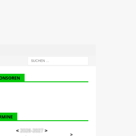
ONSOREN
RMINE
<
2026-2027
>
>