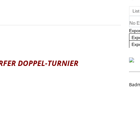
ausbildung 2025/2026 – Es geht wieder los! 🏸
AKTUELL
List
No E
Expor
Exp
Expo
RFER DOPPEL-TURNIER
Badm