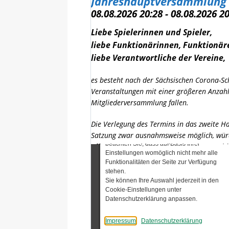
Jahreshauptversammlung
08.08.2026 20:28 - 08.08.2026 2
Liebe Spielerinnen und Spieler,
liebe Funktionärinnen, Funktionär
liebe Verantwortliche der Vereine,
es besteht nach der Sächsischen Corona-S
Veranstaltungen mit einer größeren Anzah
Mitgliederversammlung fallen.
Die Verlegung des Termins in das zweite H
Satzung zwar ausnahmsweise möglich, würd
offen lassen. Schlussendlich hat das Präsi
Umlaufverfahren herbei zu führen.
Die Beschlussliste und der Rechenscha
zugesandt. Termin zur Abgabe der Besch
Michael Götz
Präsident BVS