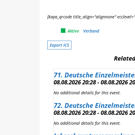
[kaya_qrcode title_align="alignnone" ecclevel=
Aktive
Verband
Export ICS
Relate
71. Deutsche Einzelmeiste
08.08.2026 20:28 - 08.08.2026 2
No additional details for this event.
72. Deutsche Einzelmeiste
Gruppe SüdOst SODM Akt
08.08.2026 20:28 - 08.08.2026 2
08.08.2026 20:28 - 08.08.2026 2
No additional details for this event.