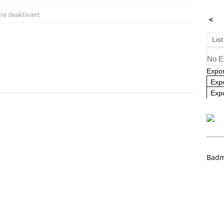
e deaktiviert
<
angliste U09 und U11
NEWS
List
No E
Expor
Exp
Expo
Badm