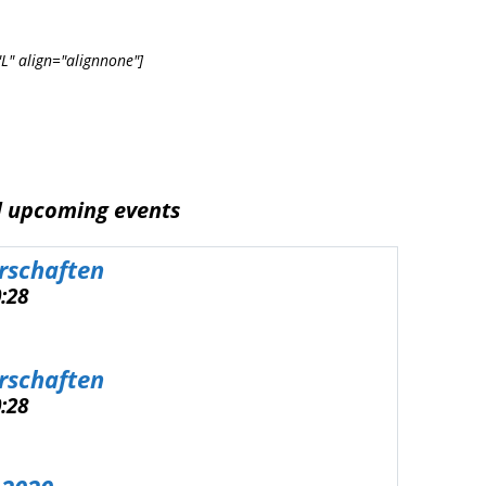
"L" align="alignnone"]
d upcoming events
rschaften
0:28
rschaften
ive
0:28
0:28