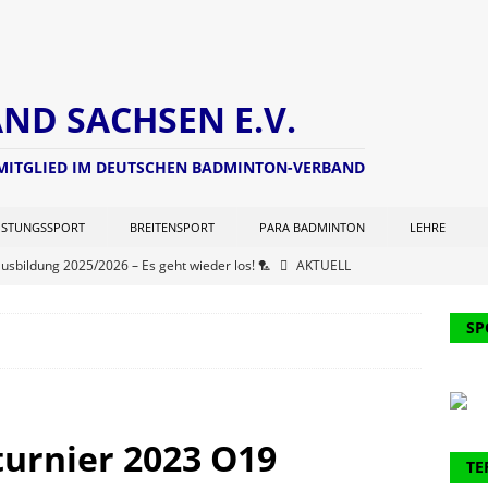
D SACHSEN E.V.
 MITGLIED IM DEUTSCHEN BADMINTON-VERBAND
ISTUNGSSPORT
BREITENSPORT
PARA BADMINTON
LEHRE
ausbildung 2025/2026 – Es geht wieder los! 🏸
AKTUELL
ng zur Lizenzverlängerung 2025 – Update Veranstaltungsort:
SP
L
chterwart hat seine Seite aktualisiert (Stand: 21.06.2025)
NEWS
er Kohlen Cup der Aktiven
AKTUELL
turnier 2023 O19
ausbildung 2024/2025 – Finale! 💪🏸
AKTUELL
TE
61. Verbandstages des DBV werden 2 Funktionäre des BVS