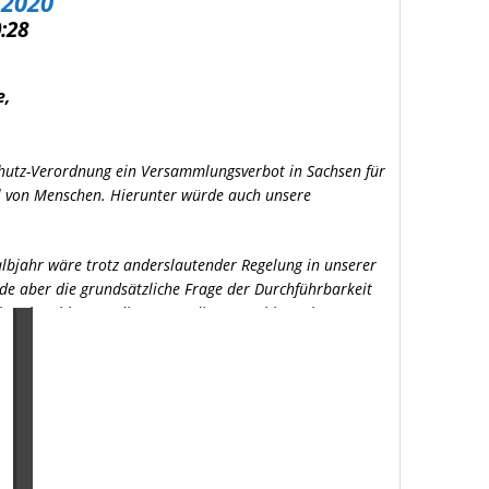
 2020
0:28
e,
chutz-Verordnung ein Versammlungsverbot in Sachsen für
l von Menschen. Hierunter würde auch unsere
albjahr wäre trotz anderslautender Regelung in unserer
e aber die grundsätzliche Frage der Durchführbarkeit
dium beschlossen, die notwendigen Beschlüsse im
ftsbericht 2019 wurde den Vereinen per Mail
lussliste ist der 20.06.2020.