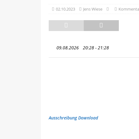
02.10.2023
Jens Wiese
Kommentar
ausgezeichnet
NEWS
[ 13.05.2025 ]
Sächsische R
09.08.2026
20:28 - 21:28
Ausschreibung Download