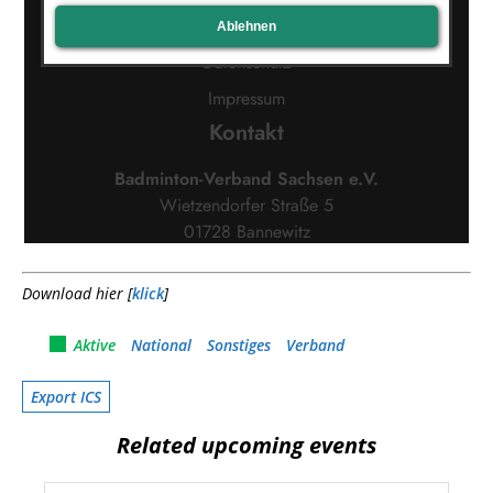
Download hier [
klick
]
Aktive
National
Sonstiges
Verband
Export ICS
Related upcoming events