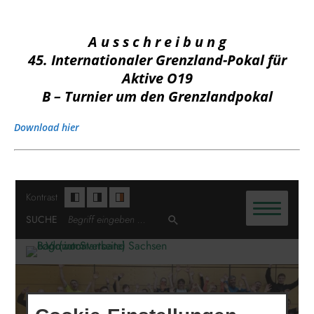
A u s s c h r e i b u n g
45. Internationaler Grenzland-Pokal für
Aktive O19
B – Turnier um den Grenzlandpokal
Download hier