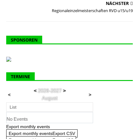
NÄCHSTER
Regionaleinzelmeisterschaften RVD u15/u19
SPONSOREN
TERMINE
<
2026-2027
>
<
>
August
List
No Events
Export monthly events
Export monthly eventsExport CSV