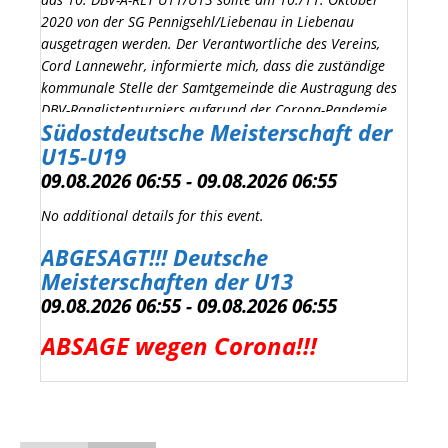
2020 von der SG Pennigsehl/Liebenau in Liebenau
ausgetragen werden. Der Verantwortliche des Vereins,
Cord Lannewehr, informierte mich, dass die zuständige
kommunale Stelle der Samtgemeinde die Austragung des
DBV-Ranglistenturniers aufgrund der Corona-Pandemie
Südostdeutsche Meisterschaft der
vor wenigen Tagen untersagt hat. Bis Ende 2020 dürfen
U15-U19
dort keine Sportveranstaltung in der Größenordnung
dieses Ranglistenturniers stattfinden.
09.08.2026 06:55 - 09.08.2026 06:55
No additional details for this event.
Das Ranglistenturnier am
ABGESAGT!!! Deutsche
10./11.
in Liebenau
10. A-RLT
Meisterschaften der U13
Oktober 2020
U11/U13
09.08.2026 06:55 - 09.08.2026 06:55
entfällt somit ersatzlos.
ABSAGE wegen Corona!!!
Ich bedauere es außerordentlich, erneut eine Maßnahme
aufgrund der Corona-Pandemie absagen zu müssen.
Mit freundlichen Grüßen