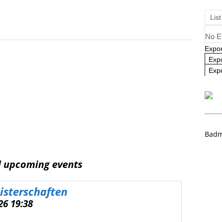
ausbildung 2025/2026 – Es geht wieder los! 🏸
AKTUELL
List
No E
Expor
Exp
Expo
Badm
d upcoming events
isterschaften
72.
26 19:38
07.0
No add