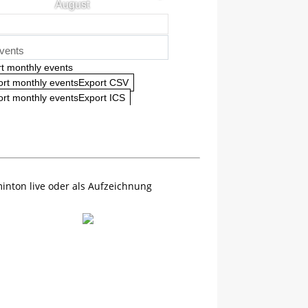
August
vents
t monthly events
ort monthly eventsExport CSV
rt monthly eventsExport ICS
inton live oder als Aufzeichnung
 Deutsche Einzelmeisterschaften
8.2026 19:38 - 07.08.2026 19:38
itional details for this event.