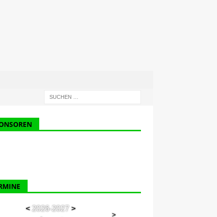
ONSOREN
RMINE
<
2026-2027
>
>