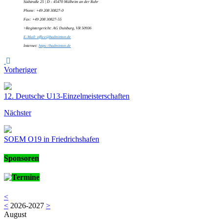
Südstraße 25 | D - 45470 Mülheim an der Ruhr
Phone: +49 208 30827-0
Fax: +49 208 30827-55
>Registergericht: AG Duisburg, VR 50936
E-Mail: office@badminton.de
Internet:
https://badminton.de
Vorheriger
12. Deutsche U13-Einzelmeisterschaften
Nächster
SOEM O19 in Friedrichshafen
Sponsoren
Termine
<
<
2026-2027
>
August