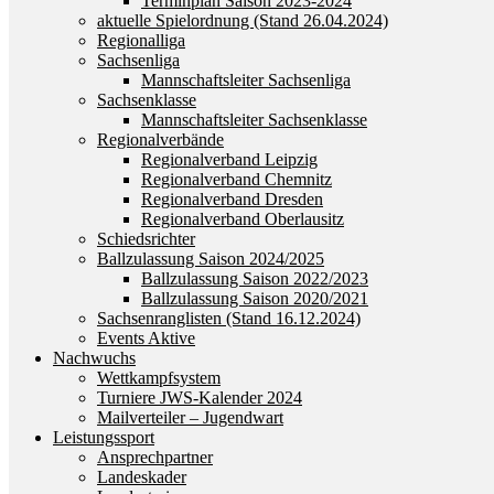
Terminplan Saison 2023-2024
aktuelle Spielordnung (Stand 26.04.2024)
Regionalliga
Sachsenliga
Mannschaftsleiter Sachsenliga
Sachsenklasse
Mannschaftsleiter Sachsenklasse
Regionalverbände
Regionalverband Leipzig
Regionalverband Chemnitz
Regionalverband Dresden
Regionalverband Oberlausitz
Schiedsrichter
Ballzulassung Saison 2024/2025
Ballzulassung Saison 2022/2023
Ballzulassung Saison 2020/2021
Sachsenranglisten (Stand 16.12.2024)
Events Aktive
Nachwuchs
Wettkampfsystem
Turniere JWS-Kalender 2024
Mailverteiler – Jugendwart
Leistungssport
Ansprechpartner
Landeskader