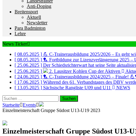
Landestrainer
Anti-Doping
Breitensport
Aktuell
Newsletter
Para Badminton
Lehre
News Ticker
[ 08.05.2025 ]
💪 C-Trainerausbildung 2025/2026 – Es geht wi
[ 08.05.2025 ]
🏸 Fortbildung zur Lizenzverlängerung 2025 – 
[ 25.06.2025 ]
Der Schiedsrichterwart hat seine Seite aktualisi
[ 25.06.2025 ]
2. Lausitzer Kohlen Cup der Aktiven
Aktue
[ 24.06.2025 ]
🏸 C-Trainerausbildung 2024/2025 – Finale! 
[ 17.06.2025 ]
Während des 61. Verbandstages des DBV werde
[ 13.05.2025 ]
Sächsische Rangliste U09 und U11
NEWS
Suchen
nach:
Startseite
Events
Einzelmeisterschaft Gruppe Südost U13-U19 2023
Einzelmeisterschaft Gruppe Südost U13-U