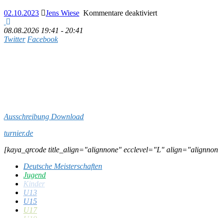
für
02.10.2023
Jens Wiese
Kommentare deaktiviert
08.08.2026
19:41 - 20:41
Einzelmeisterschaft
Twitter
Facebook
Gruppe
Südost
U13-
U19
2023
Ausschreibung Download
turnier.de
[kaya_qrcode title_align="alignnone" ecclevel="L" align="alignnon
Deutsche Meisterschaften
Jugend
Kinder
U13
U15
U17