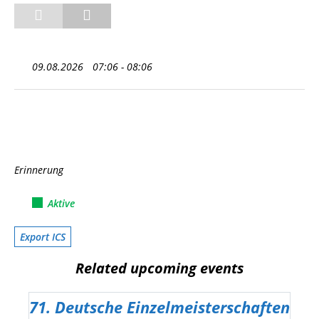
09.08.2026
07:06 - 08:06
Gruppe SüdOst SODM Aktive
Erinnerung
08.08.2026 07:06 - 08.08.2026 07:06
Aktive
Export ICS
Related upcoming events
71. Deutsche Einzelmeisterschaften