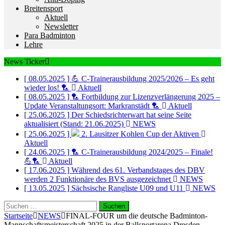
Breitensport
Aktuell
Newsletter
Para Badminton
Lehre
News Ticker
[ 08.05.2025 ]
💪 C-Trainerausbildung 2025/2026 – Es geht
wieder los! 🏸
Aktuell
[ 08.05.2025 ]
🏸 Fortbildung zur Lizenzverlängerung 2025 –
Update Veranstaltungsort: Markranstädt 🏸
Aktuell
[ 25.06.2025 ]
Der Schiedsrichterwart hat seine Seite
aktualisiert (Stand: 21.06.2025)
NEWS
[ 25.06.2025 ]
2. Lausitzer Kohlen Cup der Aktiven
Aktuell
[ 24.06.2025 ]
🏸 C-Trainerausbildung 2024/2025 – Finale!
💪🏸
Aktuell
[ 17.06.2025 ]
Während des 61. Verbandstages des DBV
werden 2 Funktionäre des BVS ausgezeichnet
NEWS
[ 13.05.2025 ]
Sächsische Rangliste U09 und U11
NEWS
Suchen
nach:
Startseite
NEWS
FINAL-FOUR um die deutsche Badminton-
Mannschaftsmeisterschaft 2025 in der Ballsportarena Dresden