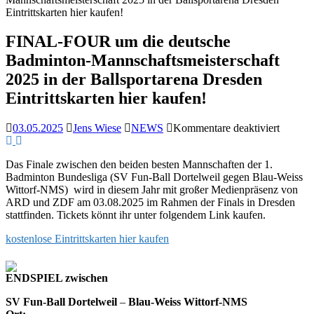
Eintrittskarten hier kaufen!
FINAL-FOUR um die deutsche
Badminton-Mannschaftsmeisterschaft
2025 in der Ballsportarena Dresden
Eintrittskarten hier kaufen!
für
03.05.2025
Jens Wiese
NEWS
Kommentare deaktiviert
FINAL
FOUR
Das Finale zwischen den beiden besten Mannschaften der 1.
um
Badminton Bundesliga (SV Fun-Ball Dortelweil gegen Blau-Weiss
die
Wittorf-NMS) wird in diesem Jahr mit großer Medienpräsenz von
deutsch
ARD und ZDF am 03.08.2025 im Rahmen der Finals in Dresden
Badmin
stattfinden. Tickets könnt ihr unter folgendem Link kaufen.
Mannsch
2025
kostenlose Eintrittskarten hier kaufen
in
der
Ballspo
ENDSPIEL zwischen
Dresde
Eintritt
SV Fun-Ball Dortelweil
–
Blau-Weiss Wittorf-NMS
hier