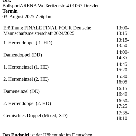
Ort:
kaufen!
BallsportARENA Weißeritzerstr. 4 01067 Dresden
Termin
03. August 2025 Zeitplan:
Eröffnung FINALE FINAL FOUR Deutsche
13:00-
Mannschaftsmeisterschaft 2024/2025
13:15
13:15-
1. Herrendoppel ( 1. HD)
13:50
14:00-
Damendoppel (DD)
14:35
14:45-
1. Herreneinzel (1. HE)
15:20
15:30-
2. Herreneinzel (2. HE)
16:05
16:15
Dameneinzel (DE)
16:40
16:50-
2. Herrendoppel (2. HD)
17:25
17:35-
Gemischtes Doppel (Mixed, XD)
18:10
Das
Endspiel
ist der Höhepunkt im Deutschen