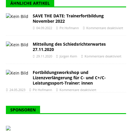
ÄHNLICHE ARTIKEL
SAVE THE DATE: Trainerfortbildung
November 2022
04.09.2022
Pit Hofmann
Kommentare deaktiviert
Mitteilung des Schiedsrichterwartes
27.11.2020​
29.11.2020
Jürgen Kern
Kommentare deaktiviert
Fortbildungsworkshop und
Lizenzverlängerung für C- und C+/C-
Leistungssport-Trainer: innen
24.05.2023
Pit Hofmann
Kommentare deaktiviert
SPONSOREN