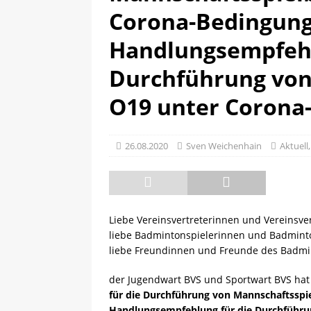
Corona-Bedingun
[ 13.05.2025 ]
Sächsische R
Handlungsempfehl
Durchführung von
O19 unter Corona
26.08.2020
Sven Weichenhain
Aktuell
Liebe Vereinsvertreterinnen und Vereinsver
liebe Badmintonspielerinnen und Badminto
liebe Freundinnen und Freunde des Badmin
der Jugendwart BVS und Sportwart BVS ha
für die Durchführung von Mannschaftsspi
Handlungsempfehlung für die Durchführun