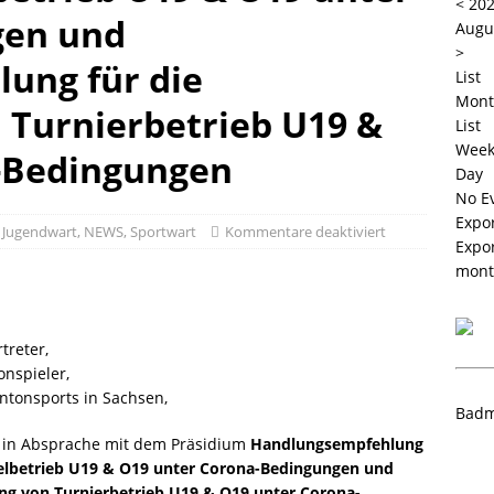
<
202
gen und
angliste U09 und U11
NEWS
Augu
>
ung für die
List
Mont
 Turnierbetrieb U19 &
List
Wee
-Bedingungen
Day
No E
Expo
,
Jugendwart
,
NEWS
,
Sportwart
Kommentare deaktiviert
Expo
mont
treter,
nspieler,
tonsports in Sachsen,
Badm
t in Absprache mit dem Präsidium
Handlungsempfehlung
elbetrieb U19 & O19 unter Corona-Bedingungen
und
g von Turnierbetrieb U19 & O19 unter Corona-