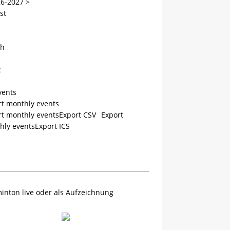
6-2027
>
st
h
k
vents
rt monthly events
rt monthly eventsExport CSV
Export
hly eventsExport ICS
inton live oder als Aufzeichnung