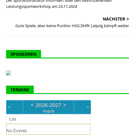
Der Sportkoordinator informiert über den bevorstehenden
Leistungssportworkshop am 23.11.2024
NÄCHSTER
Gute Spiele, aber keine Punkte: HSG DHfK Leipzig kämpft weiter
SPONSOREN
TERMINE
<
2026-2027
>
<
>
August
List
No Events