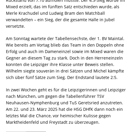
Rückstand von 7:10 aufholen musste. Der 4:3-Sieg wurde im
Mixed erzielt, das im fünften Satz entschieden wurde, als
Merle Krachudel und Ludwig Bram den Matchball
verwandelten – ein Sieg, der die gesamte Halle in Jubel
versetzte.
Am Sonntag wartete der Tabellensechste, der 1. BV Maintal.
Wie bereits am Vortag blieb das Team in den Doppeln ohne
Erfolg und auch im Dameneinzel sowie im Mixed waren die
Gegner an diesem Tag zu stark. Doch in den Herreneinzeln
konnten die Leipziger ihre Klasse unter Beweis stellen.
Wilhelm siegte souverän in drei Sätzen und Michel kämpfte
sich über fünf Sätze zum Sieg. Der Endstand lautete 2:5.
In zwei Wochen geht es für die Leipzigerinnen und Leipziger
nach München, um gegen die Tabellenführer TSV
Neuhausen-Nymphenburg und TuS Geretsried anzutreten.
Am 22. und 23. März 2025 hat die HSG DHfK dann noch ein
letztes Mal die Chance, vor heimischer Kulisse gegen
Marktheidenfeld und Freystadt zu überzeugen.