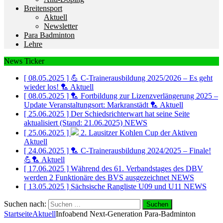
Breitensport
Aktuell
Newsletter
Para Badminton
Lehre
News Ticker
[ 08.05.2025 ]
💪 C-Trainerausbildung 2025/2026 – Es geht
wieder los! 🏸
Aktuell
[ 08.05.2025 ]
🏸 Fortbildung zur Lizenzverlängerung 2025 –
Update Veranstaltungsort: Markranstädt 🏸
Aktuell
[ 25.06.2025 ]
Der Schiedsrichterwart hat seine Seite
aktualisiert (Stand: 21.06.2025)
NEWS
[ 25.06.2025 ]
2. Lausitzer Kohlen Cup der Aktiven
Aktuell
[ 24.06.2025 ]
🏸 C-Trainerausbildung 2024/2025 – Finale!
💪🏸
Aktuell
[ 17.06.2025 ]
Während des 61. Verbandstages des DBV
werden 2 Funktionäre des BVS ausgezeichnet
NEWS
[ 13.05.2025 ]
Sächsische Rangliste U09 und U11
NEWS
Suchen nach:
Startseite
Aktuell
Infoabend Next-Generation Para-Badminton