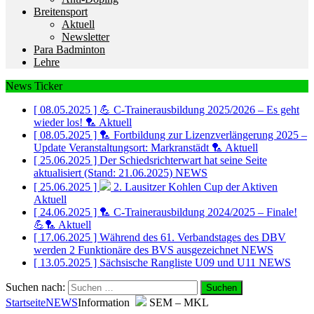
Breitensport
Aktuell
Newsletter
Para Badminton
Lehre
News Ticker
[ 08.05.2025 ]
💪 C-Trainerausbildung 2025/2026 – Es geht
wieder los! 🏸
Aktuell
[ 08.05.2025 ]
🏸 Fortbildung zur Lizenzverlängerung 2025 –
Update Veranstaltungsort: Markranstädt 🏸
Aktuell
[ 25.06.2025 ]
Der Schiedsrichterwart hat seine Seite
aktualisiert (Stand: 21.06.2025)
NEWS
[ 25.06.2025 ]
2. Lausitzer Kohlen Cup der Aktiven
Aktuell
[ 24.06.2025 ]
🏸 C-Trainerausbildung 2024/2025 – Finale!
💪🏸
Aktuell
[ 17.06.2025 ]
Während des 61. Verbandstages des DBV
werden 2 Funktionäre des BVS ausgezeichnet
NEWS
[ 13.05.2025 ]
Sächsische Rangliste U09 und U11
NEWS
Suchen nach:
Startseite
NEWS
Information
SEM – MKL