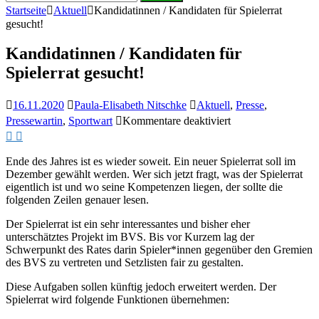
nach:
Startseite
Aktuell
Kandidatinnen / Kandidaten für Spielerrat
gesucht!
Kandidatinnen / Kandidaten für
Spielerrat gesucht!
16.11.2020
Paula-Elisabeth Nitschke
Aktuell
,
Presse
,
für
Pressewartin
,
Sportwart
Kommentare deaktiviert
Kandidatinnen
/
Kandidaten
Ende des Jahres ist es wieder soweit. Ein neuer Spielerrat soll im
für
Dezember gewählt werden. Wer sich jetzt fragt, was der Spielerrat
Spielerrat
eigentlich ist und wo seine Kompetenzen liegen, der sollte die
gesucht!
folgenden Zeilen genauer lesen.
Der Spielerrat ist ein sehr interessantes und bisher eher
unterschätztes Projekt im BVS. Bis vor Kurzem lag der
Schwerpunkt des Rates darin Spieler*innen gegenüber den Gremien
des BVS zu vertreten und Setzlisten fair zu gestalten.
Diese Aufgaben sollen künftig jedoch erweitert werden. Der
Spielerrat wird folgende Funktionen übernehmen: