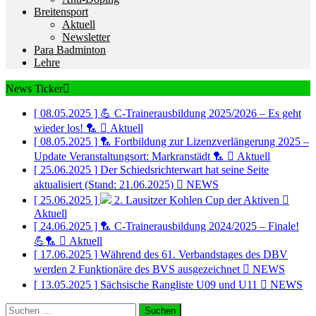
Breitensport
Aktuell
Newsletter
Para Badminton
Lehre
News Ticker
[ 08.05.2025 ]
💪 C-Trainerausbildung 2025/2026 – Es geht
wieder los! 🏸
Aktuell
[ 08.05.2025 ]
🏸 Fortbildung zur Lizenzverlängerung 2025 –
Update Veranstaltungsort: Markranstädt 🏸
Aktuell
[ 25.06.2025 ]
Der Schiedsrichterwart hat seine Seite
aktualisiert (Stand: 21.06.2025)
NEWS
[ 25.06.2025 ]
2. Lausitzer Kohlen Cup der Aktiven
Aktuell
[ 24.06.2025 ]
🏸 C-Trainerausbildung 2024/2025 – Finale!
💪🏸
Aktuell
[ 17.06.2025 ]
Während des 61. Verbandstages des DBV
werden 2 Funktionäre des BVS ausgezeichnet
NEWS
[ 13.05.2025 ]
Sächsische Rangliste U09 und U11
NEWS
Suchen