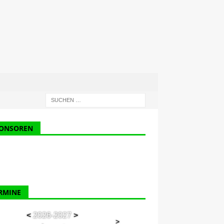
ONSOREN
RMINE
<
2026-2027
>
>