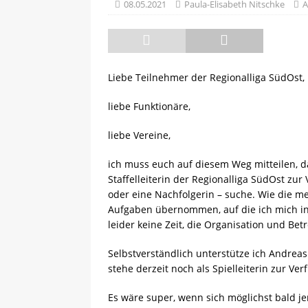
08.05.2021
Paula-Elisabeth Nitschke
A
[ 13.05.2025 ]
Sächsische R
Liebe Teilnehmer der Regionalliga SüdOst,
liebe Funktionäre,
liebe Vereine,
ich muss euch auf diesem Weg mitteilen, da
Staffelleiterin der Regionalliga SüdOst z
oder eine Nachfolgerin – suche. Wie die m
Aufgaben übernommen, auf die ich mich in
leider keine Zeit, die Organisation und B
Selbstverständlich unterstütze ich Andre
stehe derzeit noch als Spielleiterin zur Ver
Es wäre super, wenn sich möglichst bald jem