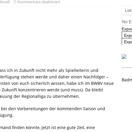
ktuell
Kommentare deaktiviert
angliste U09 und U11
NEWS
List
No E
Expor
Exp
Expo
ss ich in Zukunft nicht mehr als Spielleiterin und
ur Verfügung stehen werde und daher einen Nachfolger –
Badm
eisten von euch sicherlich wissen, habe ich im BWBV neue
 Zukunft konzentrieren werde (und muss). Da bleibt
etreuung der Regionalliga zu übernehmen.
as bei den Vorbereitungen der kommenden Saison und
fügung.
and finden könnte, jetzt ist eine gute Zeit, eine