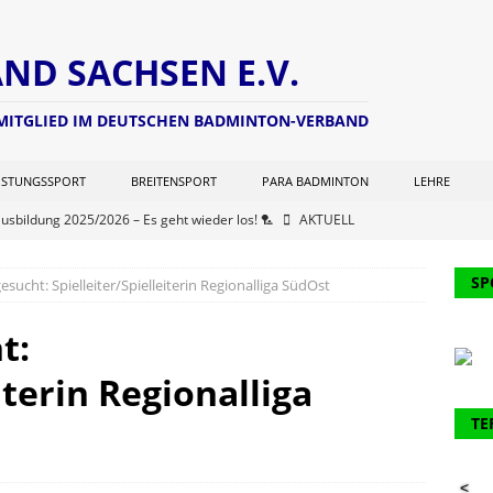
D SACHSEN E.V.
 MITGLIED IM DEUTSCHEN BADMINTON-VERBAND
ISTUNGSSPORT
BREITENSPORT
PARA BADMINTON
LEHRE
ausbildung 2025/2026 – Es geht wieder los! 🏸
AKTUELL
ng zur Lizenzverlängerung 2025 – Update Veranstaltungsort:
SP
esucht: Spielleiter/Spielleiterin Regionalliga SüdOst
L
chterwart hat seine Seite aktualisiert (Stand: 21.06.2025)
NEWS
t:
er Kohlen Cup der Aktiven
AKTUELL
iterin Regionalliga
ausbildung 2024/2025 – Finale! 💪🏸
AKTUELL
TE
61. Verbandstages des DBV werden 2 Funktionäre des BVS
<