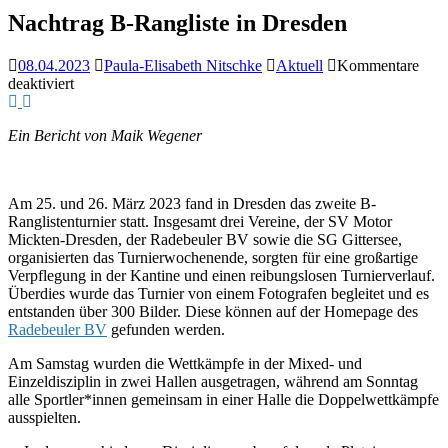
Nachtrag B-Rangliste in Dresden
08.04.2023
Paula-Elisabeth Nitschke
Aktuell
Kommentare
für
deaktiviert
Nachtrag
B-
Ein Bericht von Maik Wegener
Rangliste
in
Dresden
Am 25. und 26. März 2023 fand in Dresden das zweite B-
Ranglistenturnier statt. Insgesamt drei Vereine, der SV Motor
Mickten-Dresden, der Radebeuler BV sowie die SG Gittersee,
organisierten das Turnierwochenende, sorgten für eine großartige
Verpflegung in der Kantine und einen reibungslosen Turnierverlauf.
Überdies wurde das Turnier von einem Fotografen begleitet und es
entstanden über 300 Bilder. Diese können auf der Homepage des
Radebeuler BV
gefunden werden.
Am Samstag wurden die Wettkämpfe in der Mixed- und
Einzeldisziplin in zwei Hallen ausgetragen, während am Sonntag
alle Sportler*innen gemeinsam in einer Halle die Doppelwettkämpfe
ausspielten.