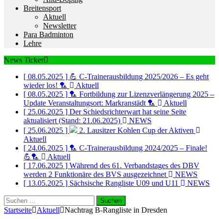
Breitensport
Aktuell
Newsletter
Para Badminton
Lehre
News Ticker
[ 08.05.2025 ]
💪 C-Trainerausbildung 2025/2026 – Es geht
wieder los! 🏸
Aktuell
[ 08.05.2025 ]
🏸 Fortbildung zur Lizenzverlängerung 2025 –
Update Veranstaltungsort: Markranstädt 🏸
Aktuell
[ 25.06.2025 ]
Der Schiedsrichterwart hat seine Seite
aktualisiert (Stand: 21.06.2025)
NEWS
[ 25.06.2025 ]
2. Lausitzer Kohlen Cup der Aktiven
Aktuell
[ 24.06.2025 ]
🏸 C-Trainerausbildung 2024/2025 – Finale!
💪🏸
Aktuell
[ 17.06.2025 ]
Während des 61. Verbandstages des DBV
werden 2 Funktionäre des BVS ausgezeichnet
NEWS
[ 13.05.2025 ]
Sächsische Rangliste U09 und U11
NEWS
Suchen
nach:
Startseite
Aktuell
Nachtrag B-Rangliste in Dresden